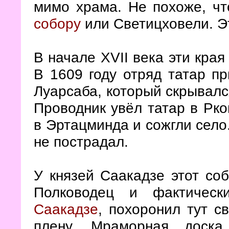
мимо храма. Не похоже, ч
собору
или Светицховели. Эт
В начале XVII века эти кра
В 1609 году отряд татар п
Луарсаба, который скрывалс
Проводник увёл татар в Рко
в Эртацминда и сожгли село
не пострадал.
У князей Саакадзе этот соб
Полководец и фактичес
Саакадзе
, похоронил тут с
плену. Мраморная доска