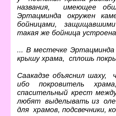
названия, имеющее обш
Эртацминда окружен кам
бойницами, защищавшими 
такая же бойница устроена
... В местечке Эртацминд
крышу храма, сплошь покр
Саакадзе объяснил шаху,
ибо покровитель храма
спасительный крест между
любят выделывать из олен
для храмов, подсвечники, к