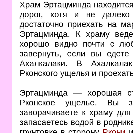
Храм Эртацминда находится 
дорог, хотя и не далеко
достаточно приехать на ма
Эртацминда. К храму вед
хорошо видно почти с лю
завернуть, если вы едете
Ахалкалаки. В Ахалкала
Рконского ущелья и проехат
Эртацминда — хорошая ст
Рконское ущелье. Вы з
заворачиваете к храму для 
запасаетесь водой в родник
грунтовке в сторону
Ркони