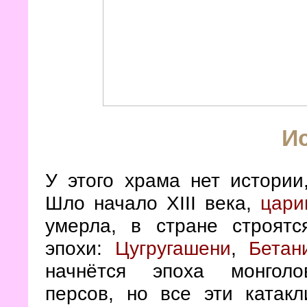
И
У этого храма нет истории
Шло начало XIII века,
цари
умерла, в стране строятс
эпохи:
Цугругашени
,
Бетан
начнётся эпоха монголов-
персов, но все эти катак