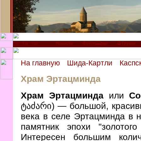
Новости
Фотографии
О Грузии
На главную
Шида-Картли
Каспс
Храм Эртацминда
Храм Эртацминда
или
Со
ტაძარი) — большой, красивы
века в селе Эртацминда в 
памятник эпохи "золотого
Интересен большим коли