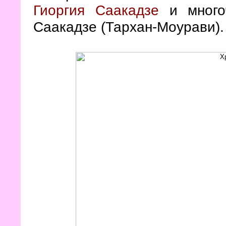
Гиоргия Саакадзе
и много
Саакадзе (Тархан-Моурави).