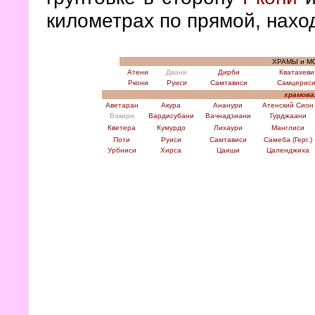
километрах по прямой, нахо
ХРАМЫ и М
Атени
Двани
Дирби
Кватахеви
Ркони
Руиси
Самтависи
Самцерис
храмова
Аветаран
Акура
Ананури
Атенский Сион
Вакири
Вардисубани
Вачнадзиани
Гурджаани
Кветера
Кумурдо
Лихаури
Манглиси
Поти
Руиси
Самтависи
Самеба (Герг.)
Урбниси
Хирса
Цаиши
Цаленджиха