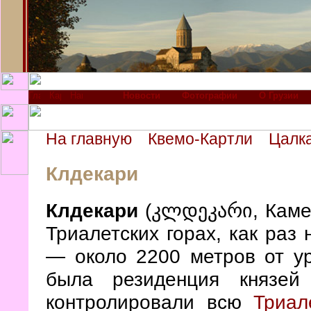
Новости
Фотографии
О Грузии
На главную
Квемо-Картли
Цалк
Клдекари
Клдекари
(კლდეკარი, Камен
Триалетских горах, как раз 
— около 2200 метров от ур
была резиденция князе
контролировали всю
Триал