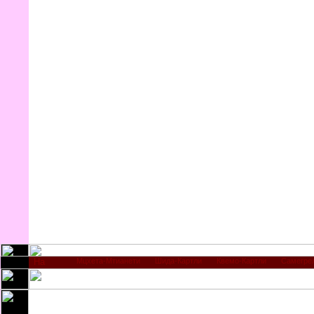
Мцхета-Мтианети
Шида-Картли
Квемо-Картли
Самегре