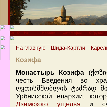
Новости
Фотографии
О Грузии
На главную
Шида-Картли
Карел
Козифа
Монастырь Козифа
(ქოზი
честь Введения во хр
ღვთისმშობლის ტაძრად მიყ
Урбнисской епархии, кото
Дзамского ущелья
и счи