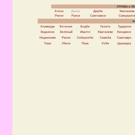
ХРАМЫ и М
Атени
Двани
Дирби
Кватахеви
Ркони
Руиси
Самтависи
Самцерис
мо
Алаверди
Бетания
Бодбе
Гелати
Гударехи
Зедазени
Зелёный
Икалто
Кватахеви
Кинцвиси
Ноджихеви
Ркони
Саберееби
Самеба
Самтавро
Тири
Убиси
Пока
Хоби
Цхракара