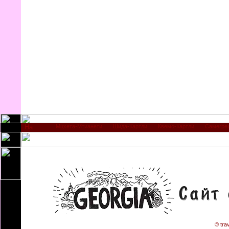
Мцхета-Мтианети
Шида-Картли
Квемо-Картли
Самегре
© tra