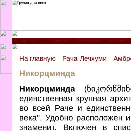
Новости
Фотографии
О Грузии
На главную
Рача-Лечхуми
Амбр
Никорцминда
Никорцминда
(ნიკორწმინ
единственная крупная архи
во всей Раче и единственн
века". Удобно расположен и
знаменит. Включен в сп