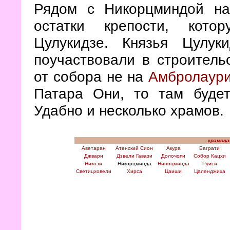
Рядом с Никорцминдой на
остатки крепости, кото
Цулукидзе. Князья Цулуки
поучаствовали в строитель
от собора не на
Амбролаур
Патара Они, то там будет
Удабно и несколько храмов.
храмова
Аветаран
Атенский Сион
Акура
Баграти
Джвари
Дзвели Гавази
Долочопи
Собор Кацхи
Никози
Никорцминда
Ниноцминда
Руиси
Светицховели
Хирса
Цаиши
Цаленджиха