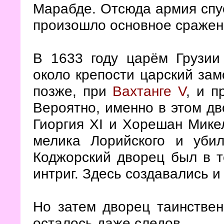
Марабде. Отсюда армия спус
произошло основное сражен
В 1633 году царём Грузии
около крепости царский зам
позже, при
Вахтанге V
, и 
Вероятно, именно в этом дв
Гиоргия XI и Хорешан Мике
мелика Лорийского и уби
Коджорский дворец был в т
интриг. Здесь создавались 
Но затем дворец таинствен
осталось даже следов.