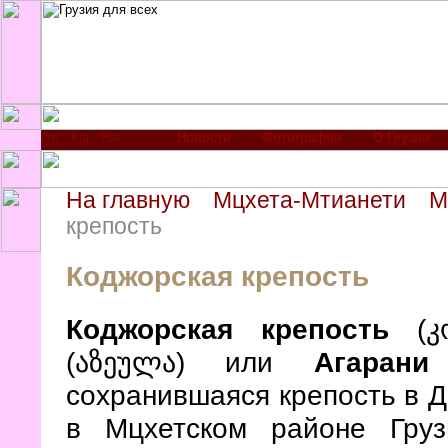
Новости
Фотографии
О Грузии
На главную
Мцхета-Мтианети
М
крепость
Коджорская крепость
Коджорская крепость
(კო
(აზეულა) или
Агарани
сохранившаяся крепость в Д
в Мцхетском районе Груз