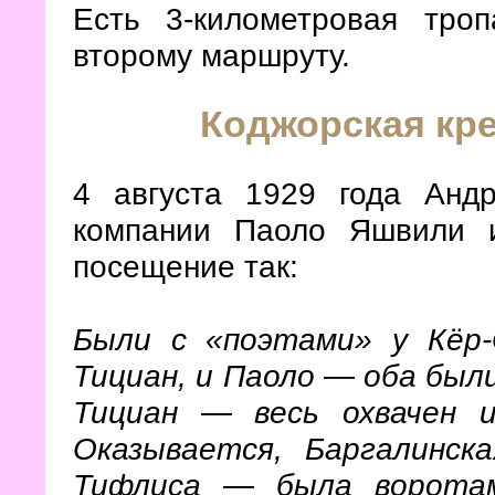
Есть 3-километровая тро
второму маршруту.
Коджорская кре
4 августа 1929 года Анд
компании Паоло Яшвили 
посещение так:
Были с «поэтами» у Кёр
Тициан, и Паоло — оба были
Тициан — весь охвачен и
Оказывается, Баргалинс
Тифлиса — была воротам