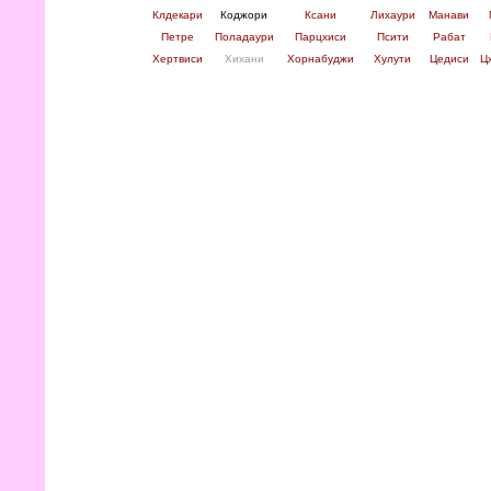
Клдекари
К
оджори
Ксани
Лихаури
Манави
Петре
Поладаури
Парцхиси
Псити
Рабат
Хертвиси
Хихани
Хорнабуджи
Хулути
Цедиси
Ц