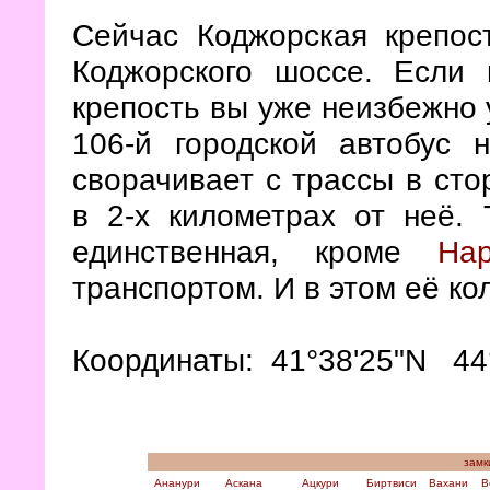
Сейчас Коджорская крепос
Коджорского шоссе. Есл
крепость вы уже неизбежно 
106-й городской автобус 
сворачивает с трассы в сто
в 2-х километрах от неё.
единственная, кроме
На
транспортом. И в этом её ко
Координаты: 41°38'25"N 44
замк
Ананури
Аскана
Ацкури
Биртвиси
Вахани
В