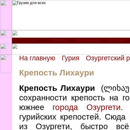
Новости
Фотографии
О Грузии
На главную
Гурия
Озургетский 
Крепость Лихаури
Крепость Лихаури
(ლიხაურ
сохранности крепость на г
южнее
города Озургети
.
гурийских крепостей. Сюда
из Озургети, быстро вс