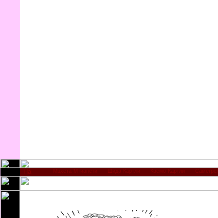
Мцхета-Мтианети
Шида-Картли
Квемо-Картли
Самегре