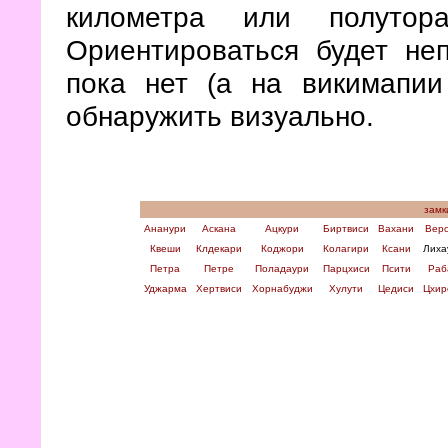
километра или полутор
Ориентироваться будет неп
пока нет (а на викимапии
обнаружить визуально.
замк
Ананури
Аскана
Ацкури
Биртвиси
Вахани
Вер
Квеши
Клдекари
Коджори
Колагири
Ксани
Лиха
Петра
Петре
Поладаури
Парцхиси
Псити
Раб
Уджарма
Хертвиси
Хорнабуджи
Хулути
Цедиси
Цхир