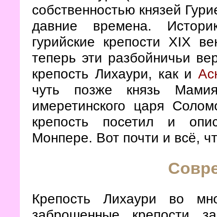
собственностью князей Гурие
давние времена. Истори
гурийские крепости XIX ве
теперь эти разбойничьи ве
крепость Лихаури, как и
Ас
чуть позже князь Мамия
имеретинского царя Солом
крепость посетил и опи
Монпере. Вот почти и всё, ч
Совр
Крепость Лихаури во мн
заброшенные крепости з