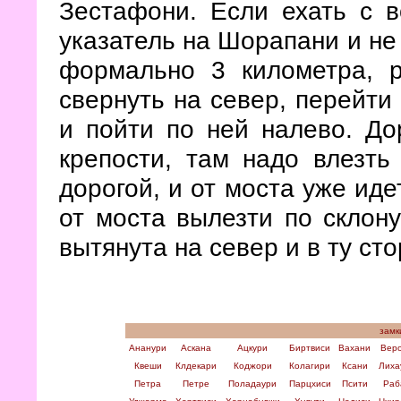
Зестафони. Если ехать с в
указатель на Шорапани и не 
формально 3 километра, р
свернуть на север, перейти 
и пойти по ней налево. До
крепости, там надо влезть
дорогой, и от моста уже иде
от моста вылезти по склону
вытянута на север и в ту с
замк
Ананури
Аскана
Ацкури
Биртвиси
Вахани
Вер
Квеши
Клдекари
Коджори
Колагири
Ксани
Лиха
Петра
Петре
Поладаури
Парцхиси
Псити
Раб