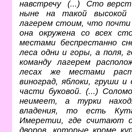
навстречу (...) Сто верс
ныне на такой высокой 
лагерем стоим, что почти
она окружена со всех ст
местами беспрестанно сн
леса одни и горы, а поля, 
команду лагерем располо
лесах же местами раст
виноград, яблоки, груши и
части буковой. (...) Соло
неимеет, а турки нахо
владения, то есть Кута
Имеретии, где считают о
дворов, которые кроме ку