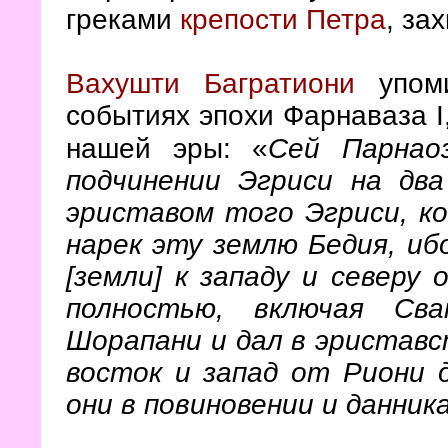
греками
крепости Петра
, за
Вахушти Багратиони
упоми
событиях эпохи Фарнаваза I,
«
нашей эры:
Сей Парнао
подчинении Эгриси на дв
эриставом того Эгриси, к
нарек эту землю Бедия, иб
[земли] к западу и северу
полностью, включая Св
Шорапани и дал в эриставс
восток и запад от Риони 
они в повиновении и данник