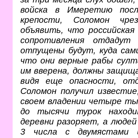
войска в Имеретию пос
крепости, Соломон чре
объявить, что российская
сопротивления отдадут 
отпущены будут, куда сам
что они верные рабы султ
им вверена, должны защища
видя еще опасности, от
Соломон получил известие
своем владении четыре тыс
до тысячи турок находи
деревни разоряет, а люде
3 числа с двумястами 