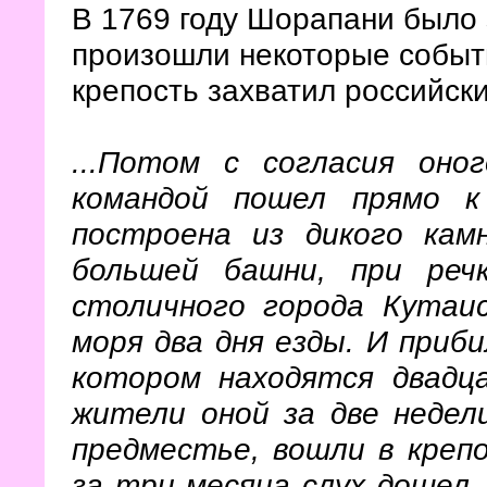
В 1769 году Шорапани было 
произошли некоторые событи
крепость захватил российски
...Потом с согласия он
командой пошел прямо к
построена из дикого кам
большей башни, при реч
столичного города Кутаи
моря два дня езды. И приби
котором находятся двадц
жители оной за две недел
предместье, вошли в креп
за три месяца слух дошел