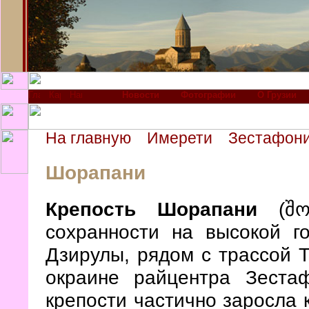
Новости
Фотографии
О Грузии
На главную
Имерети
Зестафон
Шорапани
Крепость Шорапани
(შორ
сохранности на высокой г
Дзирулы, рядом с трассой Т
окраине райцентра Зеста
крепости частично заросла к