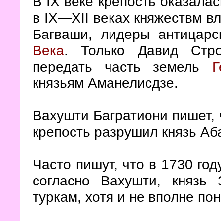
В IX веке крепость оказалас
в IX—XII веках княжествм в
Багваши, лидеры антицарс
Века
. Только Давид Стро
передать часть земель
Г
князьям Аманелисдзе.
Вахушти Багратиони пишет, 
крепость разрушил князь Аб
Часто пишут, что в 1730 год
согласно Вахушти, князь
туркам, хотя и не вполне по