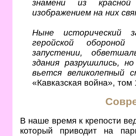
знамени из красно
изображением на них свя
Ныне исторический з
геройской обороно
запустении, обветша
здания разрушились, н
вьется великолепный 
«Кавказская война», том 
Совр
В наше время к крепости ве
который приводит на пар