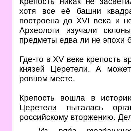
Крепость никак не засвети
хотя все её башни квадра
построена до XVI века и н
Археологи изучали склон
предметы едва ли не эпохи б
Где-то в XV веке крепость в
князей Церетели. А може
ровном месте.
Крепость вошла в историю
Церетели пыталась орга
российскому вторжению. Де
...Из ряда тогдашни