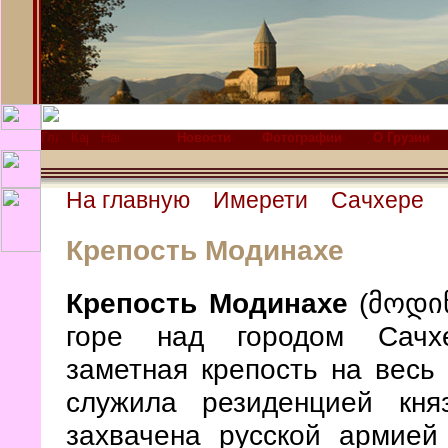
Новости
Фотографии
О Грузии
На главную
Имерети
Сачхере
Крепость Модинахе
Крепость Модинахе
(მოდინ
горе над городом Сачхе
заметная крепость на весь
служила резиденцией кн
захвачена русской армией