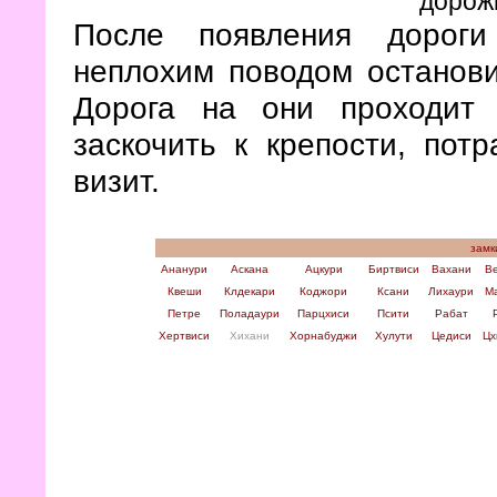
дорожк
После появления дороги
неплохим поводом останови
Дорога на они проходит
заскочить к крепости, пот
визит.
замк
Ананури
Аскана
Ацкури
Биртвиси
Вахани
В
Квеши
Клдекари
Коджори
Ксани
Лихаури
М
Петре
Поладаури
Парцхиси
Псити
Рабат
Хертвиси
Хихани
Хорнабуджи
Хулути
Цедиси
Цх