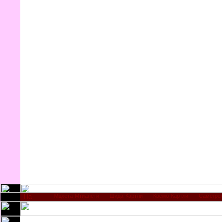
Мцхета-Мтианети
Шида-Картли
Квемо-Картли
Самегре