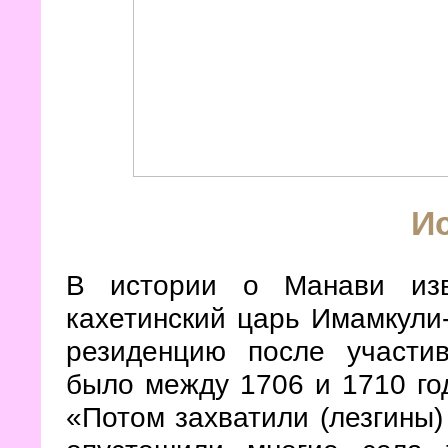
И
В истории о Манави изв
кахетинский царь Имамкули-
резиденцию после участив
было между 1706 и 1710 г
«Потом захватили (лезгины)