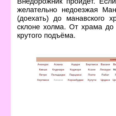
Внедорожник пройдет. Если
желательно недоезжая Ман
(доехать) до манавского 
склоне холма. От храма до
крутого подъёма.
замк
Ананури
Аскана
Ацкури
Биртвиси
Вахани
В
Квеши
Клдекари
Коджори
Ксани
Лихаури
М
Петре
Поладаури
Парцхиси
Псити
Рабат
Хертвиси
Хихани
Хорнабуджи
Хулути
Цедиси
Цх