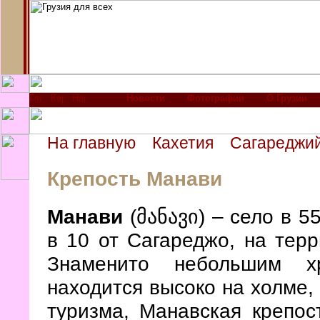
Новости
Фотографии
О Грузии
На главную
Кахетия
Сагареджий
Крепость Манави
Манави
(მანავი) – село в 5
в 10 от Сагареджо, на те
Знаменито небольшим х
находится высоко на холме,
туризма, Манавская крепос