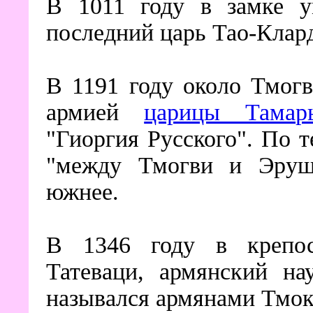
В 1011 году в замке ум
последний царь Тао-Клар
В 1191 году около Тмог
армией
царицы Тамар
"Гиоргия Русского". По 
"между Тмогви и Эруше
южнее.
В 1346 году в крепос
Татеваци, армянский на
назывался армянами Тмок