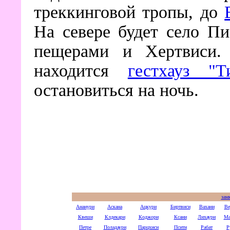
треккинговой тропы, до
На севере будет село Пи
пещерами и Хертвиси.
находится
гестхауз "Т
остановиться на ночь.
зам
Ананури
Аскана
Ацкури
Биртвиси
Вахани
Ве
Квеши
Клдекари
Коджори
Ксани
Лихаури
Ма
Петре
Поладаури
Парцхиси
Псити
Рабат
Р