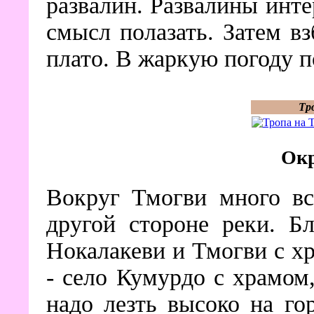
развалин. Развалины инте
смысл полазать. Затем в
плато. В жаркую погоду п
Тр
Окр
Вокруг Тмогви много вс
другой стороне реки. Б
Нокалакеви и Тмогви с х
- село Кумурдо с храмом,
надо лезть высоко на го