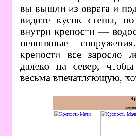
вы вышли из оврага и под
видите кусок стены, по
внутри крепости — водос
непоняные сооружения
крепости все заросло л
далеко на север, чтоб
весьма впечатляющую, хот
Кр
Кординат