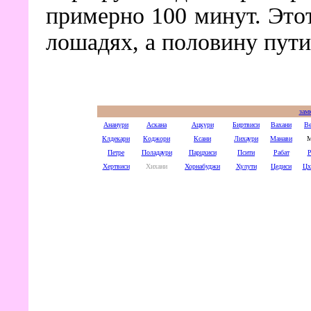
примерно 100 минут. Это
лошадях, а половину пути
зам
Ананури
Аскана
Ацкури
Биртвиси
Вахани
Ве
Клдекари
Коджори
Ксани
Лихаури
Манави
М
Петре
Поладаури
Парцхиси
Псити
Рабат
Р
Хертвиси
Хихани
Хорнабуджи
Хулути
Цедиси
Цх