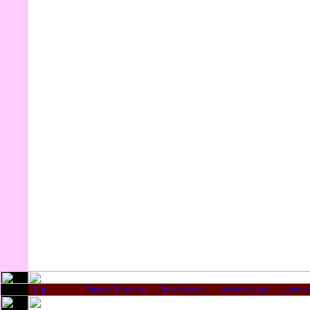
Мцхета-Мтианети
Шида-Картли
Квемо-Картли
Самегре