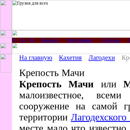
Новости
Фотографии
О Грузии
На главную
Кахетия
Лагодехи
Кр
Крепость Мачи
Крепость Мачи
или
М
малоизвестное, всеми
сооружение на самой 
территории
Лагодехского
месте мало что известно,