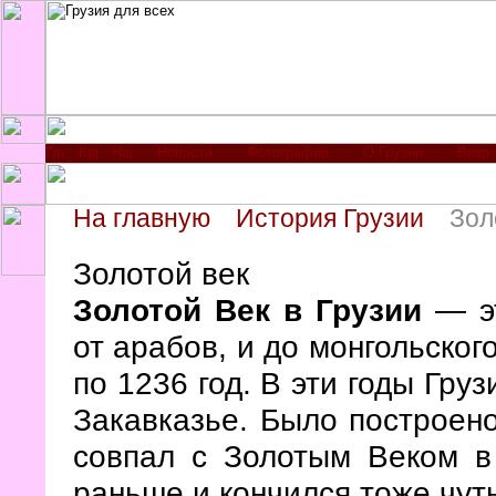
Новости
Фотографии
О Грузии
Виза
На главную
История Грузии
Зол
Золотой век
Золотой Век в Грузии
— эт
от арабов, и до монгольског
по 1236 год. В эти годы Гру
Закавказье. Было построено
совпал с Золотым Веком 
раньше и кончился тоже чут