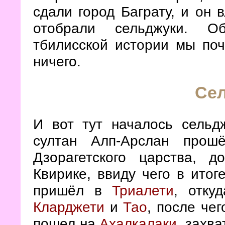
сдали город Баграту, и он 
отобрали сельджуки. О
тбилисской истории мы поч
ничего.
Се
И вот тут началось сельд
султан Алп-Арслан прош
Дзорагетского царства, 
Квирике, ввиду чего в ито
пришёл в
Триалети
, отку
Кларджети
и
Тао
, после че
пошел на
Ахалкалаки
, захва