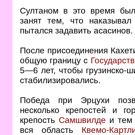
Султаном в это время бы
занят тем, что наказывал
пытался задавить асасинов.
После присоединения Кахети
общую границу с
Государст
5—6 лет, чтобы грузинско-ш
стабилизировались.
Победа при Эрцухи позв
несколько крепостей и го
крепость
Самшвилде
и тем 
вся область
Квемо-Картл