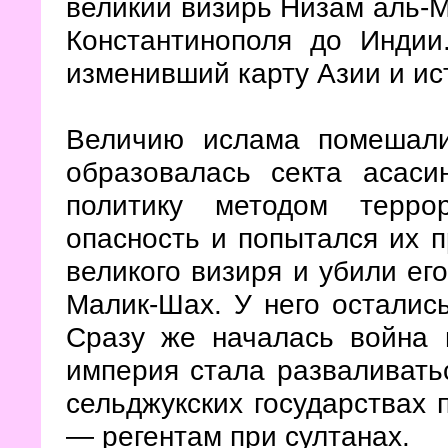
великий визирь Низам аль-М
Константинополя до Индии
изменивший карту Азии и ис
Величию ислама помешали
образовалась секта асаси
политику методом терро
опасность и попытался их 
великого визиря и убили его
Малик-Шах. У него остались
Сразу же началась война 
империя стала разваливатьс
сельджукских государствах 
— регентам при султанах.