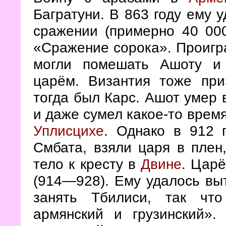
Багратуни. В 863 году ему 
сражении (примерно 40
00
«Сражение сорока». Проигр
могли помешать Ашоту и 
царём. Византия тоже при
тогда был Карс. Ашот умер 
и даже сумел какое-то время
Уплисцихе
. Однако в 912 
Смбата, взяли царя в плен
тело к кресту в
Двине
. Цар
(914—928). Ему удалось вы
занять Тбилиси, так чт
армянский и грузинский»