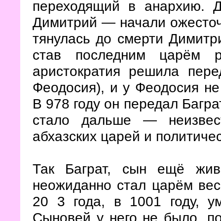
переходящий в анархию. 
Димитрий — начали ожесточ
тянулась до смерти Димитри
став последним царём р
аристократия решила пере
Феодосия), и у Феодосия не
В 978 году он передал Багра
стало дальше — неизвест
абхазских царей и политиче
Так Баграт, сын ещё живо
неожиданно стал царём вес
20 3 года, в 1001 году, у
Сыновей у него не было, п