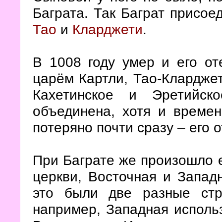
Баграта.
Так Баграт присое
Тао
и
Кларджети
.
В 1008 году умер и его оте
царём Картли, Тао-Кларджет
Кахетинское и Эретийск
объединена, хотя и време
потеряно почти сразу – его 
При Баграте же произошло е
церкви, Восточная и Западн
это были две разные стр
например, Западная исполь