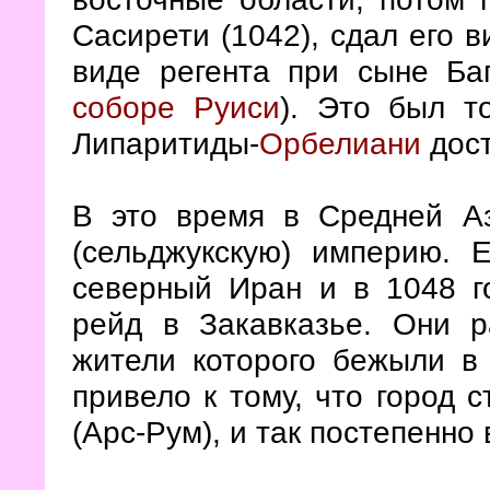
Сасирети (1042), сдал его в
виде регента при сыне Ба
соборе Руиси
). Это был т
Липаритиды-
Орбелиани
дост
В это время в Средней Аз
(сельджукскую) империю. 
северный Иран и в 1048 г
рейд в Закавказье. Они р
жители которого бежыли в
привело к тому, что город 
(Арс-Рум), и так постепенно