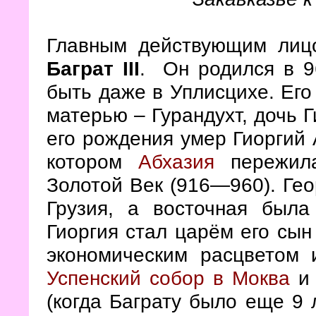
Главным действующим лиц
Баграт
III
.
Он родился в 9
быть даже в Уплисцихе. Его 
матерью – Гурандухт, дочь 
его рождения умер Гиоргий 
котором
Абхазия
пережила
Золотой Век (916—960). Ге
Грузия, а восточная была
Гиоргия стал царём его сын 
экономическим расцветом 
Успенский собор в Моква
и 
(когда Баграту было еще 9 л