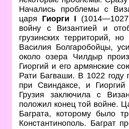
Начались проблемы с Виз
царя
Гиорги
I
(1014—1027)
войну c Византией и ото
грузинских территорий, н
Василия Болгаробойцы, ус
около озера Чилдыр про
Гиоргий и его армянские со
Рати Багваши. В 1022 году
при Свиндаксе, и Гиоргий
Грузия заключила с Виза
положил конец той войне. Ц
Баграта, которому было тр
Константинополь. Баграт п