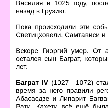
Василия в 1025 году, посл
назад в Грузию.
Пока происходили эти собы
Светицховели, Самтависи и
Вскоре Гиоргий умер. От 
остался сын Баграт, котор
лет.
Баграт
IV
(1027—1072) стал
время за него правили рег
Абасасдзе и Липарит Багв
Рати. Кахети всё ещё был