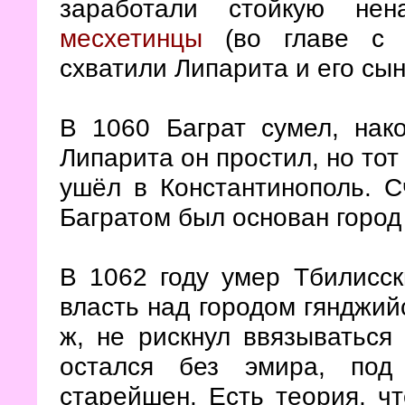
заработали стойкую нен
месхетинцы
(во главе с в
схватили Липарита и его сын
В 1060 Баграт сумел, нако
Липарита он простил, но тот
ушёл в Константинополь. С
Багратом был основан горо
В 1062 году умер Тбилисс
власть над городом гянджий
ж, не рискнул ввязываться
остался без эмира, под
старейшен. Есть теория, ч