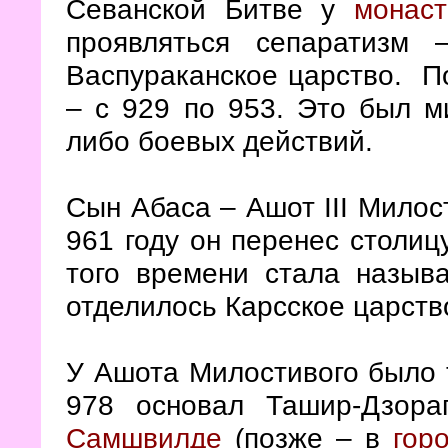
Севанской Битве у
монас
проявляться сепаратизм
Васпураканское царство.
По
– с 929 по 953. Это был м
либо боевых действий.
Сын Абаса – Ашот
III
Милост
961 году он перенес столиц
того времени стала назыв
отделилось Карсское царств
У Ашота Милостивого было тр
978 основал Ташир-Дзора
Самшвилде
(позже – в
гор