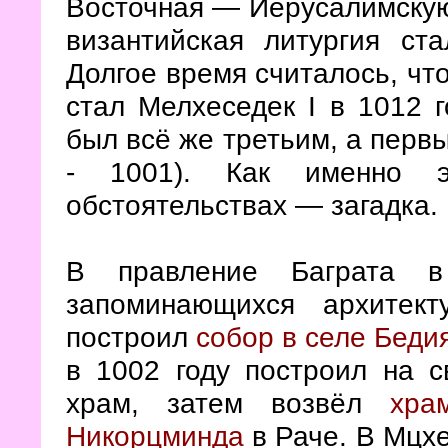
Восточная — Иерусалимскую.
византийская литургия ст
Долгое время считалось, чт
стал Мелхеседек I в 1012 г
был всё же третьим, а первы
- 1001). Как именно 
обстоятельствах — загадка.
В правление Баграта в 
запоминающихся архитек
построил
собор в селе Беди
в 1002 году построил на с
храм, затем возвёл
хра
Никорцминда
в Раче. В Мцхе