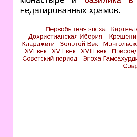
монастыре и
базилика в
недатированных храмов.
Первобытная эпоха
Картвел
Дохристианская Иберия
Крещени
Кларджети
Золотой Век
Монгольск
XVI век
XVII век
XVIII век
Присоед
Советский период
Эпоха Гамсахурд
Сов