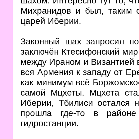
шахом. Интересно тут то, ч
Михранидов и был, таким 
царей Иберии.
Законный шах запросил п
заключён Ктесифонский мир,
между Ираном и Византией в
вся Армения к западу от Е
как минимум всё Боржомско
самой Мцхеты. Мцхета ста
Иберии, Тбилиси остался н
прошла где-то в районе
гидростанции.