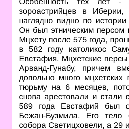
Особенность тех лет -—
зороастрийцев в Иберии,
наглядно видно по истори
Он был этническим персом 
Мцхету после 575 года, про
в 582 году католикос Сам
Евстафия. Мцхетские персы 
Арванд-Гунабу, причем в
довольно много мцхетских 
тюрьму на 6 месяцев, пот
снова арестовали и стали с
589 года Евстафий был о
Бежан-Бузмила. Его тело
собора Светицховели, а 29 