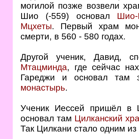
могилой позже возвели хра
Шио (-559) основал
Шио-
Мцхеты
. Первый храм мон
смерти, в 560 - 580 годах.
Другой ученик, Давид, 
Мтацминда
, где сейчас на
Гареджи и основал там
монастырь
.
Ученик Иессей пришёл в
основал там
Цилканский хр
Так Цилкани стало одним из 