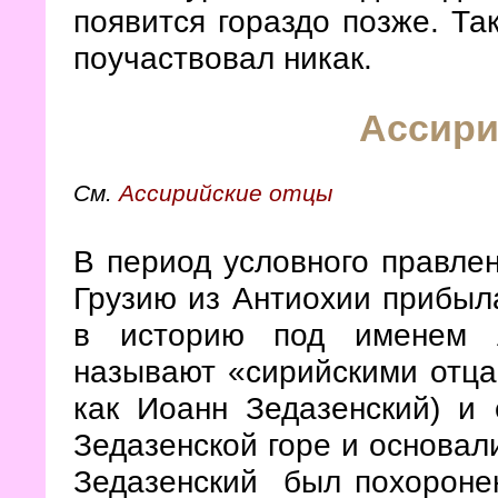
появится гораздо позже. Так
поучаствовал никак.
Ассири
См.
Ассирийские отцы
В период условного правл
Грузию из Антиохии прибыл
в историю под именем А
называют «сирийскими отца
как Иоанн Зедазенский) и 
Зедазенской горе и основа
Зедазенский
был
похороне