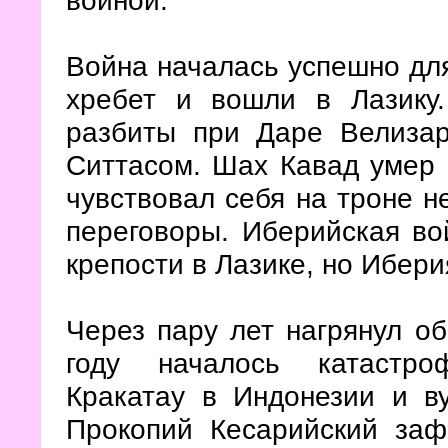
войной.
Война началась успешно дл
хребет и вошли в Лазику
разбиты при Даре Велиза
Ситтасом. Шах Кавад умер в
чувствовал себя на троне н
переговоры. Иберийская во
крепости в Лазике, но Ибери
Через пару лет нагрянул о
году началось катастро
Кракатау в Индонезии и в
Прокопий Кесарийский заф