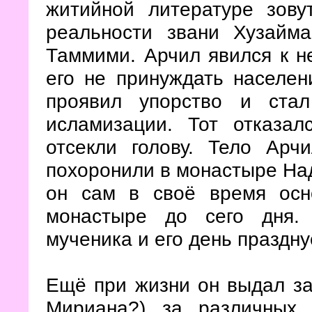
житийной литературе зов
реальности звани Хузайм
Таммими. Арчил явился к н
его не принуждать населен
проявил упорство и ста
исламизации. Тот отказа
отсекли голову. Тело Арч
похоронили в монастыре Над
он сам в своё время осн
монастыре до сего дня.
мученика и его день праздну
Ещё при жизни он выдал за
Мириана?) за различных 