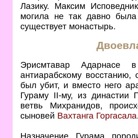
Лазику. Максим Исповедник
могила не так давно был
существует монастырь.
Двоевла
Эрисмтавар Адарнасе в
антиарабскому восстанию, 
был убит, и вместо него а
Гураму II-му, из династии
ветвь Михранидов, проис
сыновей
Вахтанга Горгасала
Назначение Гурама поро