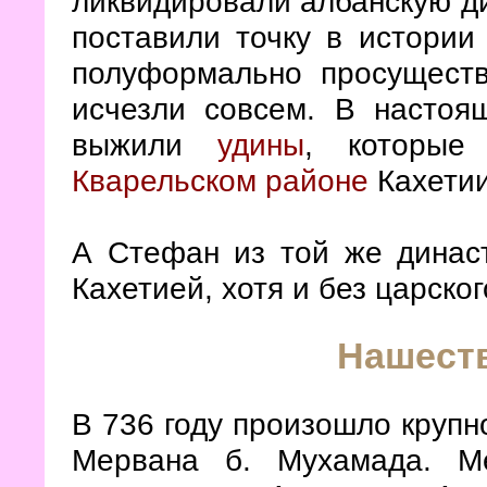
ликвидировали албанскую д
поставили точку в истории
полуформально просуществ
исчезли совсем. В настоя
выжили
удины
, которые
Кварельском районе
Кахетии
А Стефан из той же динас
Кахетией, хотя и без царског
Нашест
В 736 году произошло круп
Мервана б. Мухамада. М