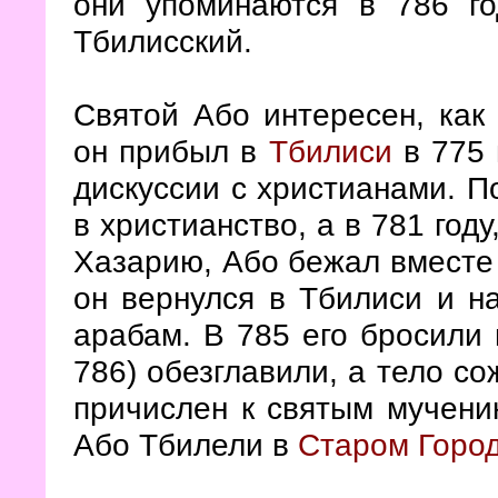
они упоминаются в 786 го
Тбилисский.
Святой Або интересен, как 
он прибыл в
Тбилиси
в 775 
дискуссии с христианами. П
в христианство, а в 781 год
Хазарию, Або бежал вместе с
он вернулся в Тбилиси и н
арабам. В 785 его бросили 
786) обезглавили, а тело с
причислен к святым мучени
Або Тбилели в
Старом Горо