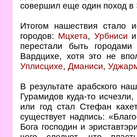
совершил еще один поход в 
Итогом нашествия стало и
городов:
Мцхета
,
Урбниси
перестали быть городам
Вардцихе, хотя это не вп
Уплисцихе
,
Дманиси
,
Уджар
В результате арабского на
Гурамидов куда-то исчезли,
или год стал Стефан кахе
существует надпись: «Благ
Бога господин и эриставтэр
чего следует, что влас