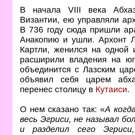
В начала VIII века Абха
Византии, ею управляли ар
В 736 году сюда пришли ар
Анакопию и ушли. Архонт 
Картли, женился на одной 
расширили владения на юг
объединится с Лазским царс
объявил себя царем абха
перенес столицу в
Кутаиси
.
О нем сказано так: «
А когд
весь Эгриси, не называл бо
и разделил сего Эгриси