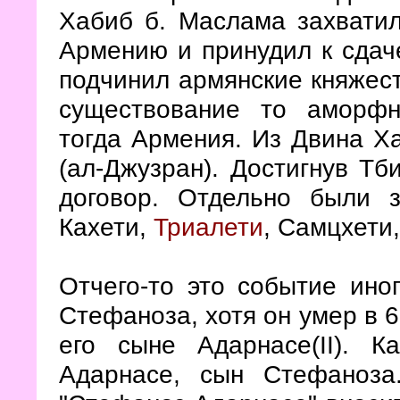
Хабиб б. Маслама захватил
Армению и принудил к сда
подчинил армянские княжест
существование то аморфн
тогда Армения. Из Двина Ха
(ал-Джузран). Достигнув Тб
договор. Отдельно были 
Кахети,
Триалети
, Самцхети
Отчего-то это событие ино
Стефаноза, хотя он умер в 6
его сыне Адарнасе(II). 
Адарнасе, сын Стефаноза