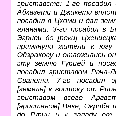
эриставств: 1-го посадил
Абхазети и Джикети вплоть
посадил в Цхоми и дал зем
аланами. 3-го посадил в 
Эгриси до [реки] Цхенисцк
примкнули жители к югу
Одзрахосу и отложились он
эту землю Гурией и поса
посадил эриставом Рача-Л
Сванети. 7-го посадил 
[земель] к востоку от Рио
эриставом всего Аргве
[эриставом] Ваке, Окриба 
до Гурии и к западу от