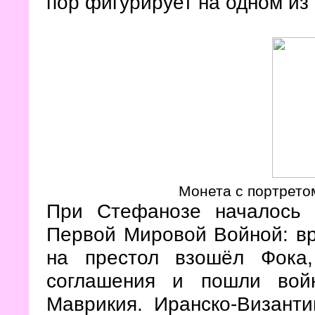
пор фигурирует на одном из
Монета с портрето
При Стефанозе началось 
Первой Мировой Войной: вр
на престол взошёл Фока
соглашения и пошли вой
Маврикия. Иранско-Визант