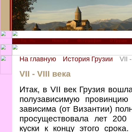
Новости
Фотографии
О Грузии
На главную
История Грузии
VII 
VII - VIII века
Итак, в VII век Грузия вош
полузависимую провинцию
зависима (от Византии) пол
просуществовала лет 200 
куски к концу этого срока