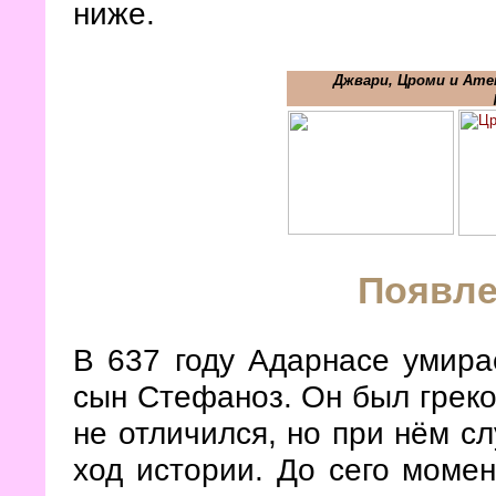
ниже.
Джвари, Цроми и Ате
Появле
В 637 году Адарнасе умирае
сын Стефаноз. Он был грекоф
не отличился, но при нём с
ход истории. До сего моме