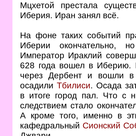
Мцхетой престала существ
Иберия. Иран занял всё.
На фоне таких событий пр
Иберии окончательно, н
Император Ираклий соверши
628 года вошел в Иберию. 
через Дербент и вошли в
осадили
Тбилиси
. Осада за
в итоге город пал. Что с 
следствием стало окончате
А кроме того, именно в э
кафедральный
Сионский Со
Джвари.