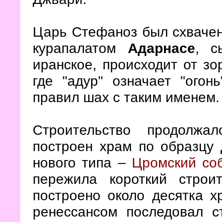
Царь Стефаноз был схвачен 
курапалатом
Адарнасе
, с
иранское, происходит от зо
где "адур" означает "огон
правил шах с таким именем.
Строительство продолжа
построен храм по образцу
нового типа –
Цромский со
пережила короткий стро
построено около десятка х
ренессансом последовал с