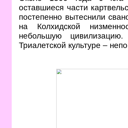
оставшиеся части картвельс
постепенно вытеснили свано
на Колхидской низменн
небольшую цивилизацию
Триалетской культуре – не