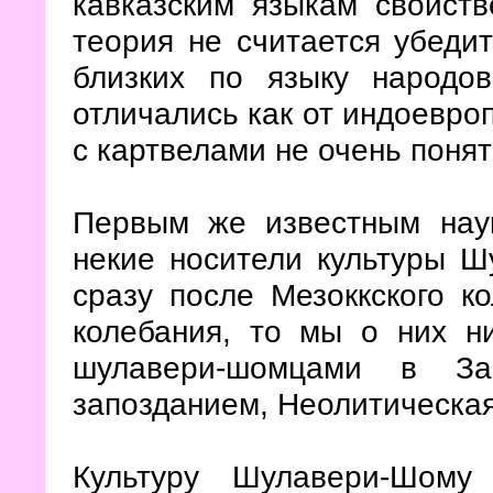
кавказским языкам свойст
теория не считается убедит
близких по языку народо
отличались как от индоевроп
с картвелами не очень понят
Первым же известным нау
некие носители культуры 
сразу после Мезоккского к
колебания, то мы о них н
шулавери-шомцами в За
запозданием, Неолитическа
Культуру Шулавери-Шому