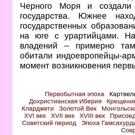
Черного Моря и создали 
государства. Южнее нах
государственных образован
на юге с урартийцами. На
владений – примерно там
обитали индоевропейцы-арм
момент возникновения первы
Первобытная эпоха
Картвел
Дохристианская Иберия
Крещение
Кларджети
Золотой Век
Монгольск
XVI век
XVII век
XVIII век
Присоед
Советский период
Эпоха Гамсахурд
Сов