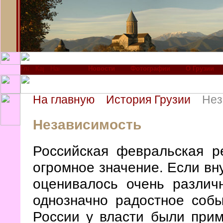
Новости
Фотографии
О Грузии
На главную
История Грузии
Нез
Независимость
Российская февральская р
огромное значение. Если в
оценивалось очень различ
однозначно радостное собы
России у власти были при