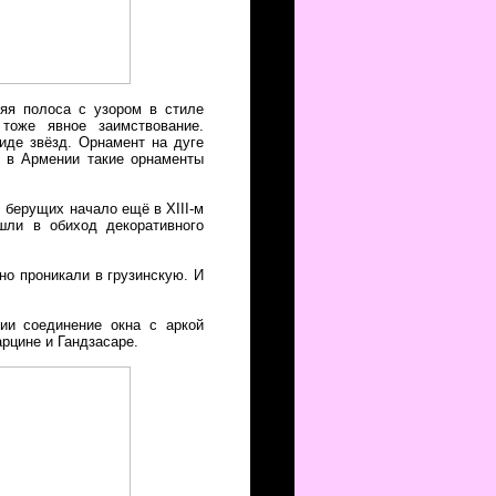
яя полоса с узором в стиле
тоже явное заимствование.
иде звёзд. Орнамент на дуге
о в Армении такие орнаменты
 берущих начало ещё в XIII-м
шли в обиход декоративного
но проникали в грузинскую. И
ии соединение окна с аркой
арцине и Гандзасаре.