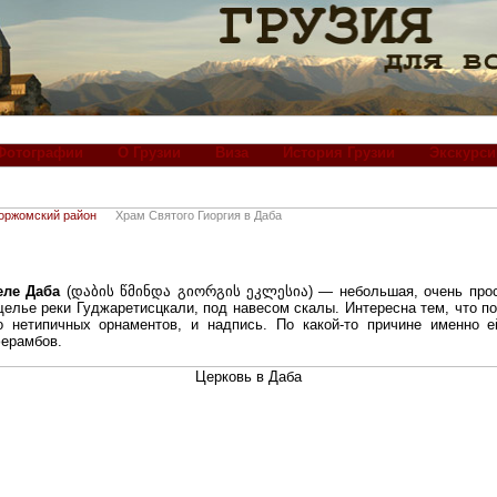
Фотографии
О Грузии
Виза
История Грузии
Экскурси
оржомский район
Храм Святого Гиоргия в Даба
еле Даба
(დაბის წმინდა გიორგის ეკლესია) — небольшая, очень прост
щелье реки Гуджаретисцкали, под навесом скалы. Интересна тем, что по
о нетипичных орнаментов, и надпись. По какой-то причине именно 
ерамбов.