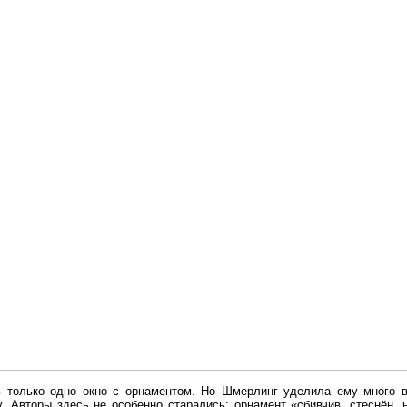
ь только одно окно с орнаментом. Но Шмерлинг уделила ему много 
у. Авторы здесь не особенно старались: орнамент «сбивчив, стеснён, 