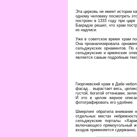
Эта церковь не имеет истории к
одному человеку посмотреть это
построен в 1333 году при царе
Бакрадзе решил, что храм постр
из надписи.
Уже в советское время храм по
Она проанализировала орнамен
сельджукских орнаментов. По 
сельджукские и армянские эле
является самым подробным текс
Гиоргиевский храм в Дабе небо
фасад... вырастает весь, целик
густой, богатой оттенками, зел
И это в целом верное описан
фотографировать его удобнее.
Шмерлинг обратила внимание н
отдельных местах небрежност
сельджукские порталы. «Хара
включающего прямоугольный же
входов применяется сдержанно,