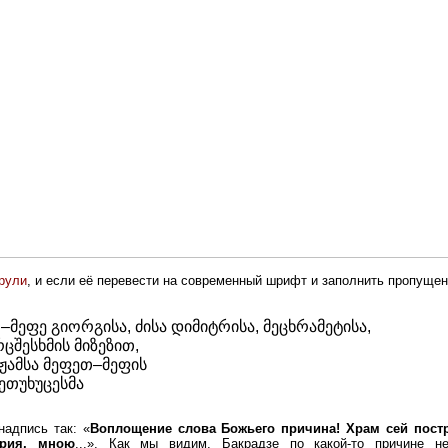
рули
, и если её перевести на современный шрифт и заполнить пропущен
მეფე გიორგისა, ძისა დიმიტრისა, მეცხრამეტისა,
ცშესხმის მიზეზით,
 ჟამსა მეფეთ–მეფის
ეთუხუცესმა
надпись так: «
Воплощение слова Божьего причина! Храм сей постр
трия, мною
...». Как мы видим, Бакрадзе по какой-то причине н