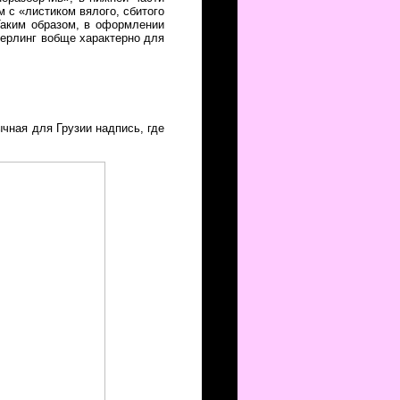
м с «листиком вялого, сбитого
Таким образом, в оформлении
мерлинг вобще характерно для
чная для Грузии надпись, где