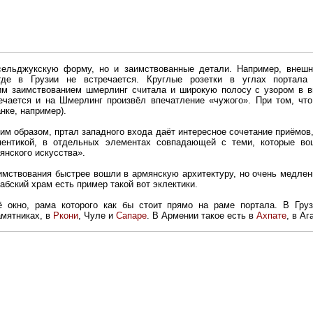
сельджукскую форму, но и заимствованные детали. Например, внешн
де в Грузии не встречается. Круглые розетки в углах портала 
м заимствованием шмерлинг считала и широкую полосу с узором в в
речается и на Шмерлинг произвёл впечатление «чужого». При том, чт
нке, например).
им образом, пртал западного входа даёт интересное сочетание приёмов,
аментикой, в отдельных элементах совпадающей с теми, которые во
янского искусства».
имствования быстрее вошли в армянскую архитектуру, но очень медлен
абский храм есть пример такой вот эклектики.
 окно, рама которого как бы стоит прямо на раме портала. В Груз
амятниках, в
Ркони
, Чуле и
Сапаре
. В Армении такое есть в
Ахпате
, в Аг