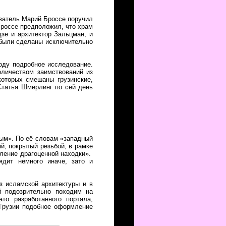
ователь Марий Броссе поручил
Броссе предположил, что храм
дзе и архитектор Зальцман, и
 были сделаны исключительно
оду подробное исследование.
оличеством заимствований из
которых смешаны грузинские,
Статья Шмерлинг по сей день
ым». По её словам «западный
й, покрытый резьбой, в рамке
тление драгоценной находки».
дит немного иначе, зато и
з исламской архитектуры и в
й подозрительно походим на
то разработанного портала,
 Грузии подобное оформление