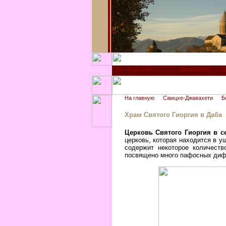
Новости
На главную
Самцхе-Джавахети
Б
Храм Святого Гиоргия в Даба
Церковь Святого Гиоргия в с
церковь, которая находится в у
содержит некоторое количеств
посвящено много пафосных диф