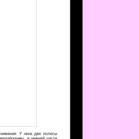
внимания. У окна две полосы
неразборчив», в нижней части