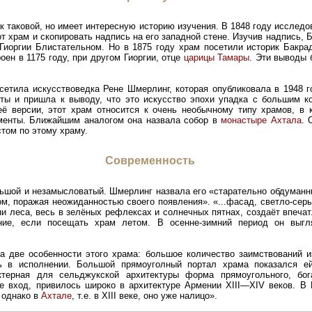
ак таковой, но имеет интересную историю изучения. В 1848 году исслед
т храм и скопировать надпись на его западной стене. Изучив надпись, 
 Гиоргии Блистательном. Но в 1875 году храм посетили историк Бакра
оен в 1175 году, при другом Гиоргии, отце
царицы Тамары
. Эти выводы
сетила искусствоведка Рене Шмерлинг, которая опубликовала в 1948 г
ты и пришла к выводу, что это искусство эпохи упадка с большим к
её версии, этот храм относится к очень необычному типу храмов, в 
менты. Ближайшим аналогом она назвала собор в
монастыре Ахтала
. 
том по этому храму.
Современность
льшой и незамысловатый. Шмерлинг назвала его «старательно обдуманн
ом, поражая неожиданностью своего появления». «...фасад, светло-серы
ени леса, весь в зелёных рефлексах и солнечных пятнах, создаёт впеча
ие, если посещать храм летом. В осенне-зимний период он выгля
а две особенности этого храма: большое количество заимствований и
ь в исполнении. Большой прямоуголный портал храма показался е
ктерная для сельджукской архитектуры форма прямоугольного, бога
 вход, привилось широко в архитектуре Армении XIII—XIV веков. В
 однако в
Ахтале
, т.е. в XIII веке, оно уже налицо».