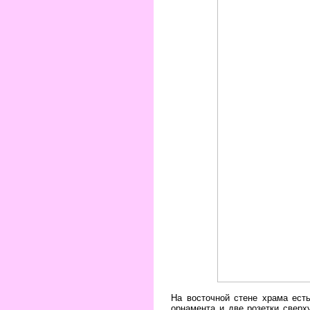
На восточной стене храма ест
орнамента и две розетки сверх