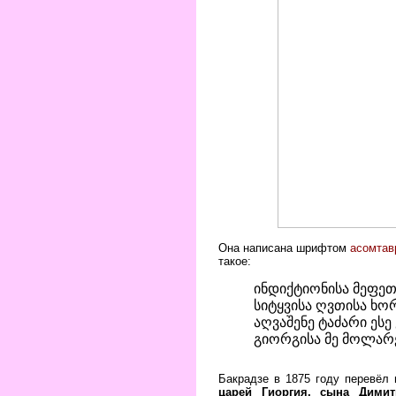
Она написана шрифтом
асомтав
такое:
ინდიქტიონისა მეფეთ–
სიტყვისა ღვთისა ხორ
აღვაშენე ტაძარი ესე
გიორგისა მე მოლარ
Бакрадзе в 1875 году перевёл 
царей Гиоргия, сына Дими