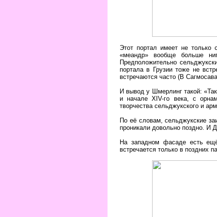
Этот портал имеет не только 
«меандр» вообще больше ниг
Предположительно сельджукски
портала в Грузии тоже не вст
встречаются часто (В Сагмосава
И вывод у Шмерлинг такой: «Так
и начале XIV-го века, с орн
творчества сельджукского и арм
По её словам, сельджукские за
проникали довольно поздно. И Д
На западном фасаде есть ещё
встречается только в поздних п