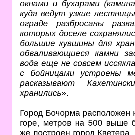
окнами и бухарами (камина
куда ведут узкие лестницы
ограде разбросаны разв
которых доселе сохранялис
большие кувшины для хране
обваливающиеся камни за
вода еще не совсем иссякл
с бойницами устроены м
расказывают Кахетинск
хранились
».
Город Бочорма расположен 
горе, метров на 500 выше 
же построен город Кветера,