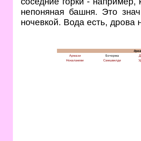
соседние горки - например, 
непоняная башня. Это знач
ночевкой. Вода есть, дрова 
древ
Армази
Бочорма
Д
Нокалакеви
Самшвилде
У