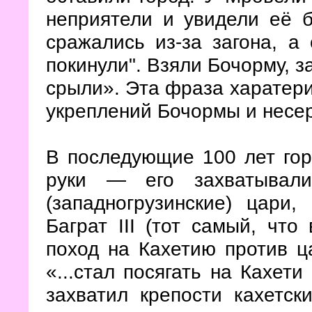
неприятели и увидели её б
сражались из-за загона, а 
покинули". Взяли Бочорму, з
срыли». Эта фраза харатери
укреплений Бочормы и несе
В последующие 100 лет гор
руки — его захватывали
(западногрузинские) цари
Баграт III (тот самый, что
поход на Кахетию против ц
«...стал посягать на Кахет
захватил крепости кахетск