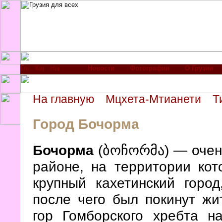
Новости
Фотографии
О Грузии
На главную
Мцхета-Мтианети
Т
Город Бочорма
Бочорма
(ბოჩორმა) — очень
районе, на территории ко
крупный кахетинский город
после чего был покинут жи
гор Гомборского хребта 