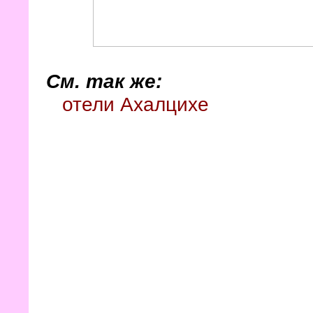
См. так же:
отели Ахалцихе