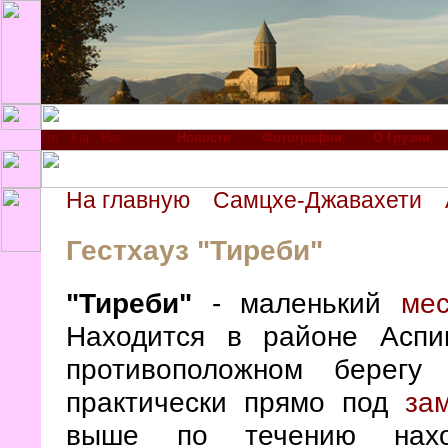
Новости
Фотографии
О Грузии
На главную
Самцхе-Джавахети
Гестхауз "Тиреби"
"Тиреби"
- маленький
мес
Находится в районе Аспи
противоположном берегу 
практически прямо под
за
выше по течению нах