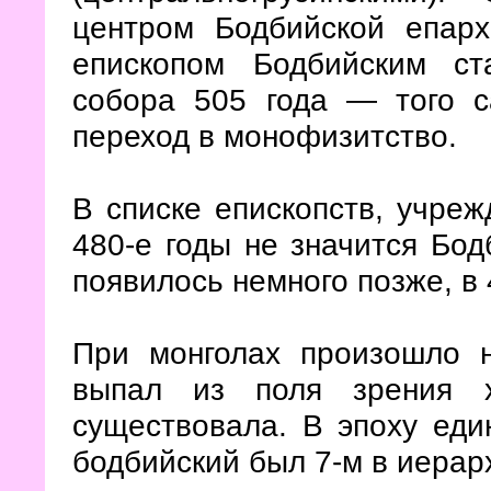
центром Бодбийской епар
епископом Бодбийским ст
собора 505 года — того с
переход в монофизитство.
В списке епископств, учре
480-е годы не значится Бодб
появилось немного позже, в 
При монголах произошло н
выпал из поля зрения х
существовала. В эпоху един
бодбийский был 7-м в иерарх