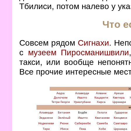
Тбилиси, потом налево у ука
Что е
Совсем рядом
Сигнахи
. Неп
с
музеем Пиросманишвили
такси, или вообще непонятн
Все прочие интересные мест
Х
Акура
Алаверди
Алвани
Ареши
Долочопи
Икалто
Кацарети
Кветера
Тетри Гиорги
Уриатубани
Хирса
Цхракари
мо
Алаверди
Бетания
Бодбе
Гелати
Гударехи
Зедазени
Зелёный
Икалто
Кватахеви
Кинцвиси
Ноджихеви
Ркони
Саберееби
Самеба
Самтавро
Тири
Убиси
Пока
Хоби
Цхракара