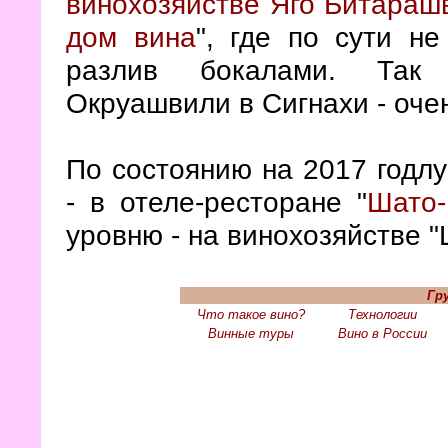
винохозяйстве Яго Битараш
дом вина
", где по сути н
разлив бокалами. Так 
Окруашвили в Сигнахи - оче
По состоянию на 2017 годлу
- в отеле-ресторане "
Шато
уровню - на винохозяйстве 
Гр
Что такое вино?
Технологии
Винные туры
Вино в России