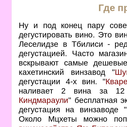
Где п
Ну и под конец пару сове
дегустировать вино. Это ви
Леселидзе в Тбилиси - ре
дегустацией. Часто магази
вскрывают самые дешевые
кахетинский винзавод "
Шу
дегустации 4-х вин. "
Кваре
наливает 2 вина за 1
Киндмараули
" бесплатная э
дегустация на винзаводе "
Около Мцхеты можно поп