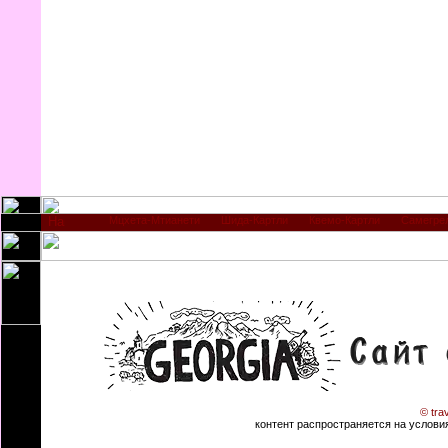
Мцхета-Мтианети
Шида-Картли
Квемо-Картли
Самегре
© tra
контент распространяется на условиях