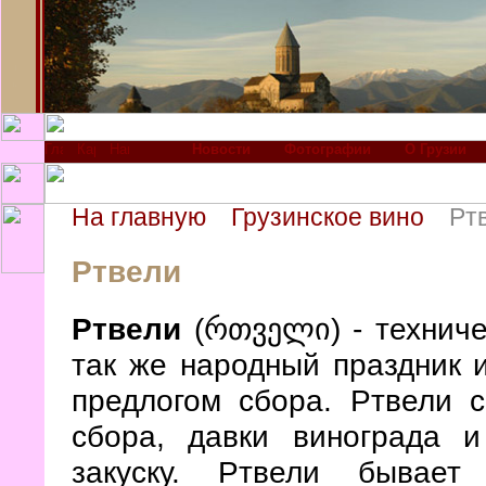
Новости
Фотографии
О Грузии
На главную
Грузинское вино
Рт
Ртвели
Ртвели
(რთველი) - техниче
так же народный праздник 
предлогом сбора. Ртвели с
сбора, давки винограда 
закуску. Ртвели бывает