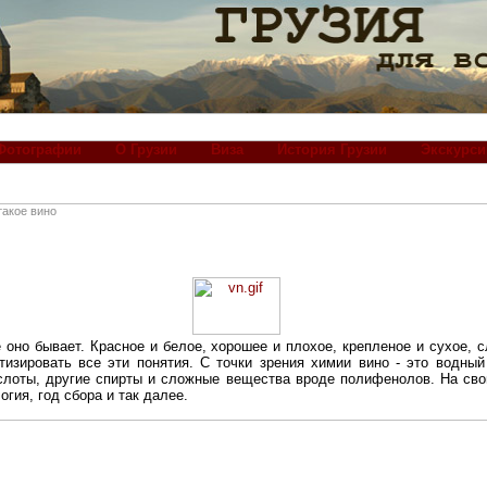
Фотографии
О Грузии
Виза
История Грузии
Экскурси
такое вино
е оно бывает. Красное и белое, хорошее и плохое, крепленое и сухое, 
изировать все эти понятия. С точки зрения химии вино - это водный 
ислоты, другие спирты и сложные вещества вроде полифенолов. На сво
огия, год сбора и так далее.