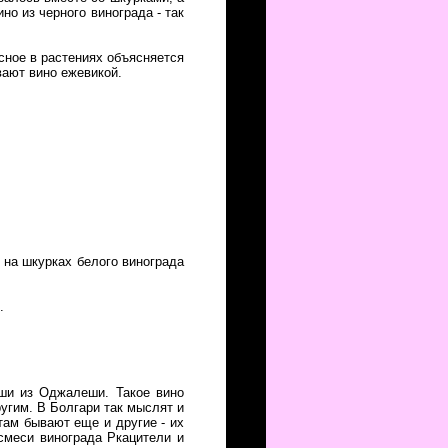
но из черного винограда - так
асное в растениях объясняется
вают вино ежевикой.
 на шкурках белого винограда
.
еши из Оджалеши. Такое вино
ругим. В Болгари так мыслят и
там бывают еще и другие - их
 смеси винограда Ркацители и