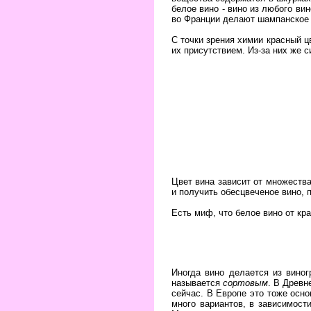
белое вино - вино из любого ви
во Франции делают шампанское 
С точки зрения химии красный 
их присутствием. Из-за них же с
Цвет вина зависит от множеств
и получить обесцвеченое вино, п
Есть миф, что белое вино от кр
Иногда вино делается из вино
называется
сортовым
. В Древн
сейчас. В Европе это тоже осно
много вариантов, в зависимост