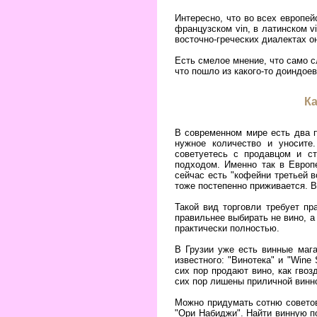
Интересно, что во всех европей
французском vin, в латинском v
восточно-греческих диалектах 
Есть смелое мнение, что само с
что пошло из какого-то доиндое
Ка
В современном мире есть два п
нужное количество и уносите
советуетесь с продавцом и с
подходом. Именно так в Европе
сейчас есть "кофейни третьей в
тоже постепенно приживается. В
Такой вид торговли требует пр
правильнее выбирать не вино, а
практически полностью.
В Грузии уже есть винные мага
известного: "Винотека" и "Wine
сих пор продают вино, как гвоз
сих пор лишены приличной винно
Можно придумать сотню советов
"Ори Набиджи". Найти винную по