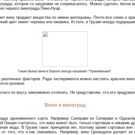
нограда, которое со шкурками не соприкасалось. Можно сделать белое ви
из черного винограда Пино-Нуар.
цвет вину придают вещества по имени
антоцианы
. Почти все синее и кр
иний цвет имеет черника или ежевика. Кстати, в Грузии иногда подкраши
Такие белые вина в Европе иногда называют "Оранжевыми".
а различных факторов. Ради эксперимента можно настоять красное вино
очти розовое.
асного по вкусу невозможно отличить. Не представляю, кто его придумал
Вино и виноград
града одноименного сорта. Например Саперави из Сеперави и Оджал
ей Греции считалось, что вино может быть только сортовым и никаким д
вная мода. В Грузии таких принципов нет, поэтому кроме сортовых вин 
и от того, что и как смешивать. Например, вино Цинандали делают из