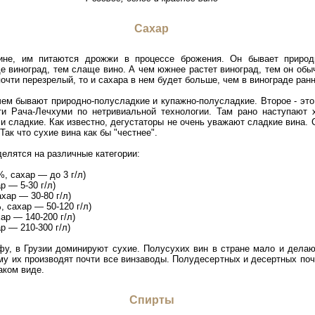
Сахар
не, им питаются дрожжи в процессе брожения. Он бывает природн
 виноград, тем слаще вино. А чем южнее растет виноград, тем он обы
очти перезрелый, то и сахара в нем будет больше, чем в винограде ранн
ем бывают природно-полусладкие и купажно-полусладкие. Второе - это
ти Рача-Лечхуми по нетривиальной технологии. Там рано наступают
 и сладкие. Как известно, дегустаторы не очень уважают сладкие вина.
ак что сухие вина как бы "честнее".
делятся на различные категории:
, сахар — до 3 г/л)
р — 5-30 г/л)
хар — 30-80 г/л)
 сахар — 50-120 г/л)
ар — 140-200 г/л)
р — 210-300 г/л)
у, в Грузии доминируют сухие. Полусухих вин в стране мало и делаю
у их производят почти все винзаводы. Полудесертных и десертных почт
аком виде.
Спирты