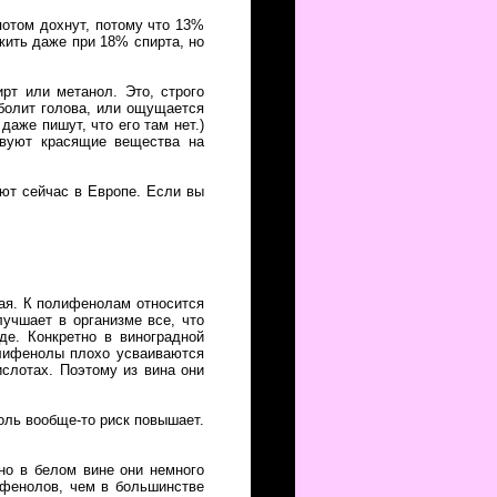
потом дохнут, потому что 13%
жить даже при 18% спирта, но
рт или метанол. Это, строго
 болит голова, или ощущается
даже пишут, что его там нет.)
твуют красящие вещества на
ают сейчас в Европе. Если вы
ная. К полифенолам относится
лучшает в организме все, что
е. Конкретно в виноградной
олифенолы плохо усваиваются
ислотах. Поэтому из вина они
оль вообще-то риск повышает.
но в белом вине они немного
ифенолов, чем в большинстве