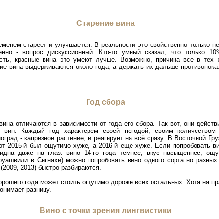
Старение вина
ременем стареет и улучшается. В реальности это свойственно только н
енно - вопрос дискуссионный. Кто-то умный сказал, что только 
сть, красные вина это умеют лучше. Возможно, причина все в тех 
ие вина выдерживаются около года, а держать их дальше противопоказа
Год сбора
ина отличаются в зависимости от года его сбора. Так вот, они действ
 вин. Каждый год характерем своей погодой, своим количеством
оград - капризное растение, и реагирует на всё сразу. В Восточной Гр
вот 2015-й был ощутимо хуже, а 2016-й еще хуже. Если попробовать в
видна даже на глаз: вино 14-го года темнее, вкус насыщеннее, ощ
руашвили в Сигнахи) можно попробовать вино одного сорта но разных
(2009, 2013) быстро разбираются.
орошего года может стоить ощутимо дороже всех остальных. Хотя на пра
понимает разницу.
Вино с точки зрения лингвистики