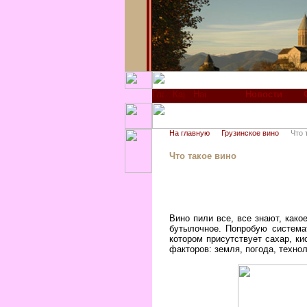
Новости
На главную
Грузинское вино
Что 
Что такое вино
Вино пили все, все знают, како
бутылочное. Попробую системат
котором присутствует сахар, к
факторов: земля, погода, технол