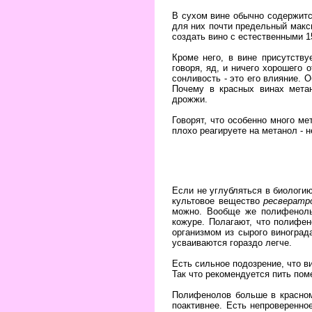
В сухом вине обычно содержится
для них почти предельный макс
создать вино с естественными 1
Кроме него, в вине присутству
говоря, яд, и ничего хорошего 
сонливость - это его влияние. 
Почему в красных винах мета
дрожжи.
Говорят, что особенно много м
плохо реагируете на метанол - 
Если не углубляться в биологию
культовое вещество
ресвератр
можно. Вообще же полифенолы 
кожуре. Полагают, что полифе
организмом из сырого виноград
усваиваются гораздо легче.
Есть сильное подозрение, что в
Так что рекомендуется пить пом
Полифенолов больше в красном 
поактивнее. Есть непроверенно