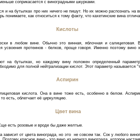
 меньше соприкасается с виноградными шкурками.
 и на бутылках про них ничего не пишут. Но их можно распознать на вк
ерь понимаете, как относиться к тому факту, что кахетинские вина отли
Кислоты
чески в любом вине. Обычно это винная, яблочная и салициловая. 
я усвоения протеинов - белков, проще говоря. Именно поэтому вино 
ают на бутылках, но каждому вину положен определенный параметр
бходимо для полной нейтрализации кислот. Этот параметр называется "
Аспирин
лициловая кислота. Она в вине тоже есть, особенно в белом. Аспирин
 то есть, облегчает её циркуляцию.
Цвет вина
Еще есть розовые и вроде бы даже желтые.
а зависит от цвета винограда, но это не совсем так. Сок у любого вин
 Поэтому красное вино - это вино из черного винограда, которое наста