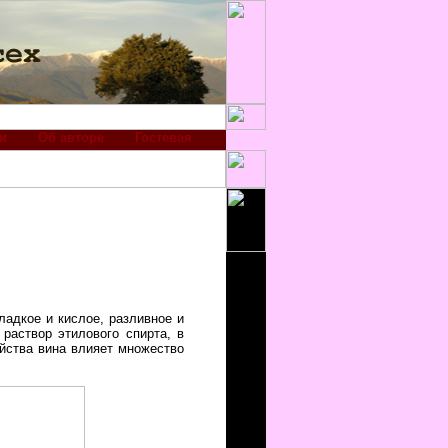
и
Об авторе
Гостевая
сладкое и кислое, разливное и
раствор этилового спирта, в
йства вина влияет множество