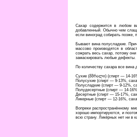
Сахар содержится в любом ви
добавленный. Обычно чем слаще
если виноград собирать позже, п
Бывают вина полусладкие. Прич
массово производятся в облас
сожрать весь сахар, потому они
замаскировать любые дефекты. Т
По количеству сахара все вина 
Сухие (მშრალი) (спирт — 14-16%
Полусухие (спирт — 9-13%, саха
Полусладкие (спирт — 9-12%, са
Полудесертные (спирт — 14-16%,
Десертные (спирт — 15-17%, сах
Ликерные (спирт — 12-16%, саха
Вопреки распространённому миф
хорошо импортируются, и поэтом
всю страну. Ликёрных нет ни в к