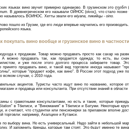
ских языках вино звучит примерно одинаково. В грузинском это
ღვინო (х
inum. В древнегреческом его называли ОЙНОС (οίνος), что стало позже
оно называлось ВОИНОС. Хетты звали его
wiyana,
ликийцы
- oino.
лово пошло из Грузии, где его люди впервые научились его производить.
вропейского языка.
к покупать вино вообще и грузинское вино в частност
одхода к продажам. Товар можно продавать просто как сахар на разве
. А можно продавать так, как продается одежда; то есть, вы снач
тилистом, и уже после этого долгого процесса забираете товар. Э
 принято продавать вино, и такой вид торговли иногда называют "про
олны", которые "продают кофе, как вино". В России этот подход уже по
о всяком случае, с 2010 года.
авильных акцентов. Туристы часто ищут вино по названию, которое от
 магазин и продавца или консультанта. При отсутствии знаний в области
зины с грамотными консультантами, но есть и такие, которые прикид
 Station" в Тбилиси, и "Виномания" в Тбилиси и Батуми. Некоторые кр
ди, и считают, что студентки или пенсионерки за прилавком вполне дос
й торговли: например, Ахалцихе и Кутаиси.
 по выбору вина. Но есть универсальный. Надо зайти в небольшой марк
лку. И запомнить бренды, каторые там стоят. Это будут именно те вин