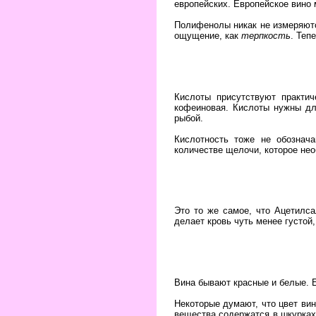
европейских. Европейское вино
Полифенолы никак не измеряются
ощущение, как
терпкость
. Теп
Кислоты присутствуют практи
кофеиновая. Кислоты нужны дл
рыбой.
Кислотность тоже не обознач
количестве щелочи, которое нео
Это то же самое, что Ацетилса
делает кровь чуть менее густой,
Вина бывают красные и белые. 
Некоторые думают, что цвет вин
вещества содержатся в шкурках.