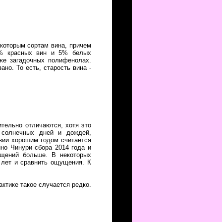
екоторым сортам вина, причем
10% красных вин и 5% белых
же загадочных полифенолах.
но. То есть, старость вина -
ительно отличаются, хотя это
 солнечных дней и дождей,
узии хорошим годом считается
ино Чинури сбора 2014 года и
ущений больше. В некоторых
 лет и сравнить ощущения. К
ктике такое случается редко.