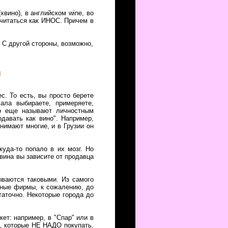
вино), в английском wine, во
 читаться как ИНОС. Причем в
 С другой стороны, возможно,
и
с. То есть, вы просто берете
ала выбираете, примеряете,
то еще называют личностным
давать как вино". Например,
нимают многие, и в Грузии он
куда-то попало в их мозг. Но
 вина вы зависите от продавца
ываются таковыми. Из самого
упные фирмы, к сожалению, до
таточно. Некоторые города до
ет: например, в "Спар" или в
а, которые НЕ НАДО покупать.