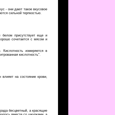
ус - они дают такое вкусовое
чаются сильной терпкостью.
В белом присутствует еще и
хорошо сочетается с мясом и
. Кислотность измеряется в
титрованная кислотность".
 влияет на состояние крови,
ограда бесцветный, а красящие
ивалось вместе со шкурками, а