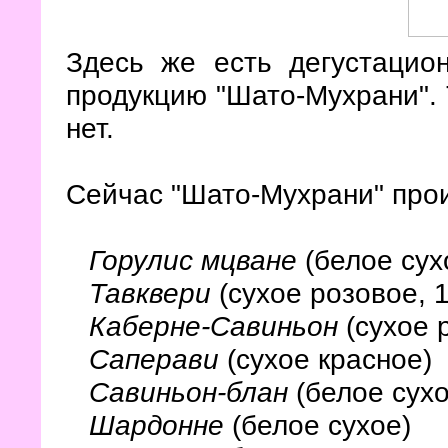
Здесь же есть дегустацио
продукцию "Шато-Мухрани". 
нет.
Сейчас "Шато-Мухрани" прои
Горулис мцване
(белое сух
Тавквери
(сухое розовое, 
Каберне-Савиньон
(сухое 
Саперави
(сухое красное)
Савиньон-блан
(белое сухо
Шардонне
(белое сухое)