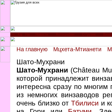
Новости
Фотографии
О Грузии
Виза
На главную
Мцхета-Мтианети
М
Шато-Мухрани
Шато-Мухрани
(Château Mu
которой принадлежит винза
интересна сразу по многим 
из немногих винзаводов ре
очень близко от
Тбилиси
и к
на Гори или
Батуми
. Зде