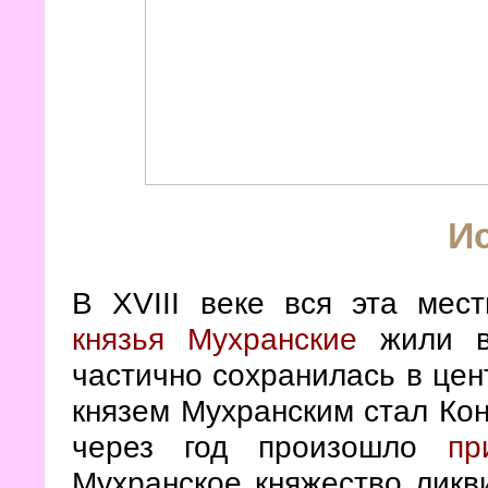
И
В XVIII веке вся эта мес
князья Мухранские
жили в 
частично сохранилась в цен
князем Мухранским стал Кон
через год произошло
пр
Мухранское княжество ликв