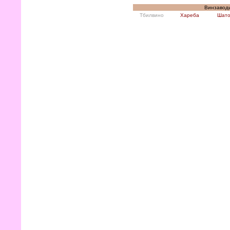
Винзаводы
Тбилвино
Хареба
Шато