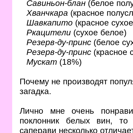
Савиньон-блан
(белое пол
Хванчкара
(красное полус
Шавкапито
(красное сухо
Ркацители
(сухое белое)
Резерв-ду-принс
(белое су
Резерв-ду-принс
(красное 
Мускат
(18%)
Почему не производят попул
загадка.
Лично мне очень понрави
поклонник белых вин, то
саперави несколько отличает