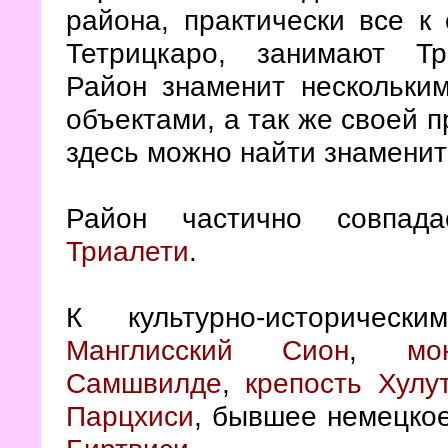
района, практически все к 
Тетрицкаро, занимают Тр
Район знаменит нескольки
объектами, а так же своей 
здесь можно найти знамени
Район частично совпада
Триалети
.
К культурно-историчес
Манглисский Сион
,
мо
Самшвилде
,
крепость Хулу
Парцхиси
, бывшее немецкое