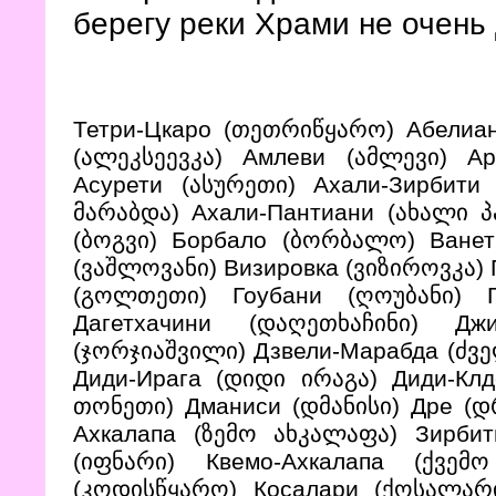
берегу реки Храми не очень 
Тетри-Цкаро (თეთრიწყარო) Абелиан
(ალეკსეევკა) Амлеви (ამლევი) Ар
Асурети (ასურეთი) Ахали-Зирбити
მარაბდა) Ахали-Пантиани (ახალი პ
(ბოგვი) Борбало (ბორბალო) Ванет
(ვაშლოვანი) Визировка (ვიზიროვკა) 
(გოლთეთი) Гоубани (ღოუბანი) Г
Дагетхачини (დაღეთხაჩინი) Дж
(ჯორჯიაშვილი) Дзвели-Марабда (ძვე
Диди-Ирага (დიდი ირაგა) Диди-Кл
თონეთი) Дманиси (დმანისი) Дре (დ
Ахкалапа (ზემო ახკალაფა) Зирбит
(იფნარი) Квемо-Ахкалапа (ქვე
(კოდისწყარო) Косалари (ქოსალარი