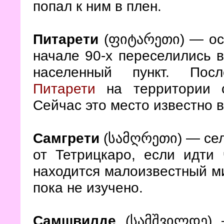
попал к ним в плен.
Питарети
(ფიტარეთი) — осе
начале 90-х переселились в
населенный пункт. Пос
Питарети
на территории с
Сейчас это место известно 
— сел
Самгрети
(სამღრეთი)
от Тетрицкаро, если идти
находится малоизвестный м
пока не изучено.
Самшвилде
(
)
სამშვილდე