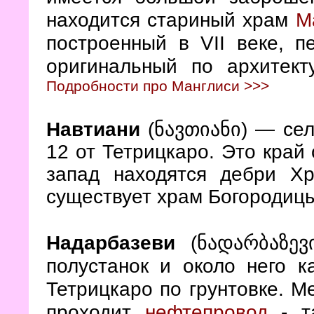
находится стариный храм
М
построенный в VII веке, п
оригинальный по архитект
Подробности про Манглиси >>>
Навтиани
(ნავთიანი)
— сел
12 от Тетрицкаро. Это край
запад находятся дебри Х
существует храм Богородицы
Надарбазеви
(ნადარბაზევ
полустанок и около него к
Тетрицкаро по грунтовке. М
проходит
нефтепровод
- т