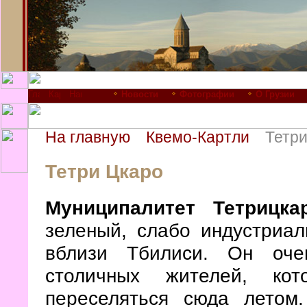
Новости
Фотографии
О Грузии
На главную
Квемо-Картли
Тетри
Тетри Цкаро
Муниципалитет Тетрицка
зеленый, слабо индустриа
вблизи Тбилиси. Он оче
столичных жителей, кот
переселяться сюда летом