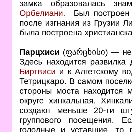
замка образовалась зна
Орбелиани
. Был построен 
после изгнания из Грузии Л
была построена христианска
Парцхиси
(
) — не
ფარცხისი
Здесь находится развилка 
Биртвиси
и к Алгетскому во
Тетрицкаро. В самом поселке
стороны моста находится м
округе хинкальная. Хинкал
создают меньше 20-ти шт
группового посещения. Е
голодные и уставшие, то 