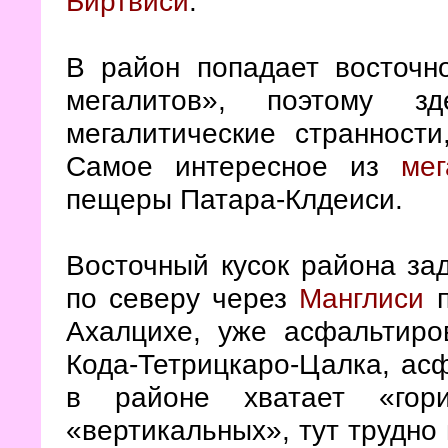
Биртвиси
.
В район попадает восточно
мегалитов», поэтому з
мегалитические странност
Самое интересное из
мег
пещеры Патара-Клдеиси.
Восточный кусок района за
по северу через
Манглиси
п
Ахалцихе, уже асфальтиро
Кода-Тетрицкаро-Цалка, асф
в районе хватает «гори
«вертикальных», тут трудн