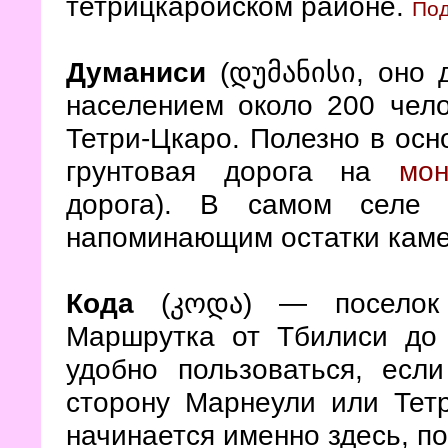
тетрицкаройском районе.
Под
Думаниси
(დუმანისი, оно 
населением около 200 чело
Тетри-Цкаро. Полезно в осн
грунтовая дорога на
мо
дорога). В самом селе 
напоминающим остатки каме
Кода
(
) — поселок 
კოდა
Маршрутка от Тбилиси до 
удобно пользоваться, есл
сторону Марнеули или Тетр
начинается именно здесь, п