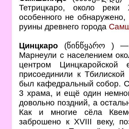
Тетрицкаро, около реки
особенного не обнаружено, 
руины древнего города
Самш
Цинцкаро
(წინწყარო ) — 
Марнеули с населением окол
центром Цинцкаройской 
присоединили к Тбилиской 
был кафедральный собор. С
3 храма, и ещё один немног
довольно поздний, а осталь
Как и многие сёла Квем
заброшено к XVIII веку, п