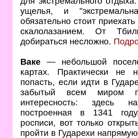
для экстремального отдыха.
ущелья, и "экстремальн
обязательно стоит приехать 
скалолазанием. От Тби
добираться несложно.
Подро
Ваке
— небольшой посело
картах. Практически не 
попасть, если идти в Гудар
забытый всем миром по
интересность: здесь на
построенная в 1341 году
росписи, вот только открыт
пройти в Гударехи напрямую