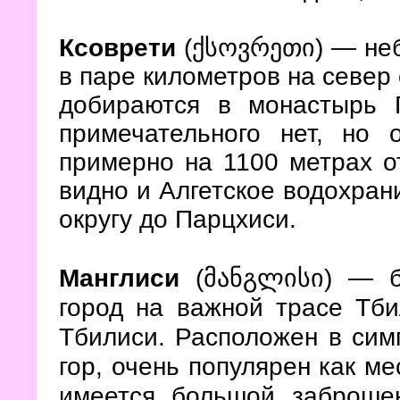
Ксоврети
(ქსოვრეთი)
— неб
в паре километров на север 
добираются в монастырь 
примечательного нет, но 
примерно на 1100 метрах о
видно и Алгетское водохран
округу до Парцхиси.
Манглиси
(
მანგლისი
) — б
город на важной трасе Тби
Тбилиси. Расположен в сим
гор, очень популярен как ме
имеется большой заброше