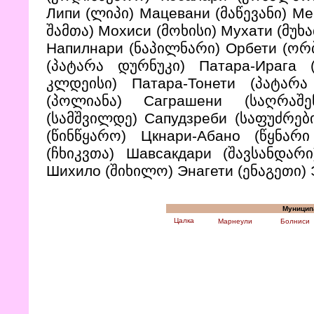
Липи (ლიპი) Мацевани (მაწევანი) М
შამთა) Мохиси (მოხისი) Мухати (მუხ
Напилнари (ნაპილნარი) Орбети (ორბ
(პატარა დურნუკი) Патара-Ирага 
კლდეისი) Патара-Тонети (პატარ
(პოლიანა) Саграшени (საღრაშ
(სამშვილდე) Сапудзреби (საფუძრები
(წინწყარო) Цкнари-Абано (წყნარი
(ჩხიკვთა) Шавсакдари (შავსანდარ
Шихило (შიხილო) Энагети (ენაგეთი) 
Муницип
Цалка
Марнеули
Болниси