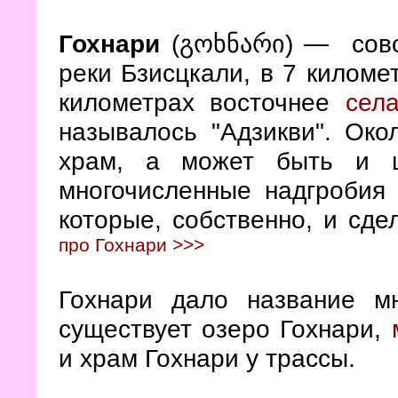
Гохнари
(გოხნარი) — совс
реки Бзисцкали, в 7 киломе
километрах восточнее
сел
называлось "Адзикви". Око
храм, а может быть и ц
многочисленные надгробия 
которые, собственно, и сд
про Гохнари >>>
Гохнари дало название мн
существует озеро Гохнари,
и храм Гохнари у трассы.