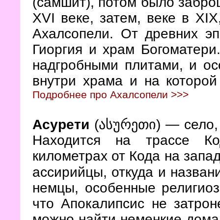
(самшит), потом было заброш
XVI веке, затем, веке в XI
Ахалсопели. От древних эп
Гиоргия и храм Богоматери
надгробными плитами, и ос
внутри храма и на которой
Подробнее про Ахалсопели >>>
Асурети
(ასურეთი)
— село,
Находится на трассе Ко
километрах от Кода на запад
ассирийцы, откуда и назван
немцы, особенные религиоз
что Апокалипсис не затрон
можно найти неменкие дома.