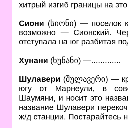
хитрый изгиб границы на эт
Сиони
(სიონი)
— поселок к
возможно
— Сионский. Че
отступала на юг разбитая п
Хунани
(ხუნანი)
—.............
— кр
Шулавери
(შულავერი)
югу от Марнеули, в сов
Шаумяни, и носит это назва
название Шулавери перекоч
ж/д станции. Постарайтесь н