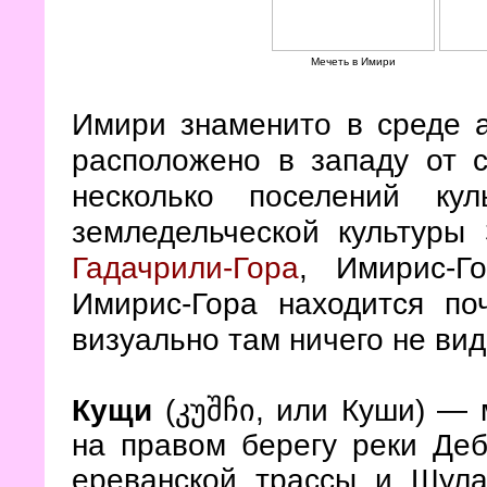
Мечеть в Имири
Имири знаменито в среде а
расположено в западу от 
несколько поселений ку
земледельческой культуры 
Гадачрили-Гора
, Имирис-Г
Имирис-Гора находится по
визуально там ничего не вид
Кущи
(კუშჩი, или Куши)
— 
на правом берегу реки Деб
ереванской трассы и Шулав