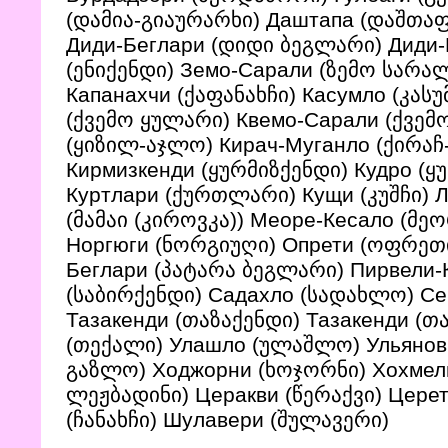
(დამია-გიაურარხი) Даштапа (დაშთაფ
Диди-Беглари (დიდი ბეგლარი) Диди
(ენიქენდი) Земо-Сарали (ზემო სარალ
Капанахчи (ქაფანახჩი) Касумло (კას
(ქვემო ყულარი) Квемо-Сарали (ქვემ
(ყიზილ-აჯლო) Кирач-Муганло (ქირა
Кирмизкенди (ყურმიზქენდი) Кудро (ყ
Куртлари (ქურთლარი) Кущи (კუშჩი) 
(მამაი (კიროვკა)) Меоре-Кесало (
Норгюги (ნორგიუღი) Опрети (ოფრეთი
Беглари (პატარა ბეგლარი) Пирвели
(საბირქენდი) Садахло (სადახლო) Се
Тазакенди (თაზაქენდი) Тазакенди (თ
(თექალი) Улашло (ულაშლო) Ульяновк
გაზლო) Ходжорни (ხოჯორნი) Хохмел
ლეჟბადინი) Церакви (წერაქვი) Цере
(ჩანახჩი) Шулавери (შულავერი)