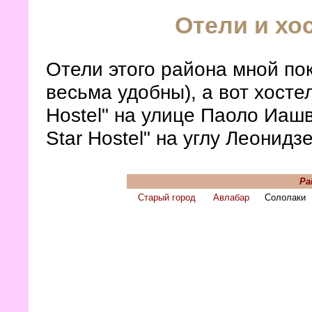
Отели и хо
Отели этого района мной пок
весьма удобны), а вот хосте
Hostel" на улице Паоло Иаш
Star Hostel" на углу Леонидз
Ра
Старый город
Авлабар
Сололаки