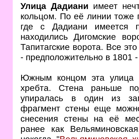
Улица Дадиани
имеет нечт
кольцом. По её линии тоже 
где с Дадиани имеется п
находились Дигомские вор
Тапитагские ворота. Все это
- предположительно в 1801 -
Южным концом эта улица у
хребта. Стена раньше п
упиралась в один из з
фрагмент стены еще можно
снесения стены на её мес
ранее как Вельяминовская
некогда "
Вельяминовская х