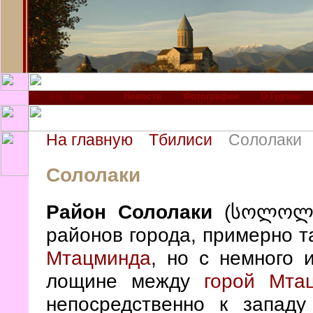
Новости
Фотографии
О Грузии
На главную
Тбилиси
Сололаки
Сололаки
Район Сололаки
(სოლოლაკ
районов города, примерно т
Мтацминда
, но с немного 
лощине между
горой Мта
непосредственно к запад