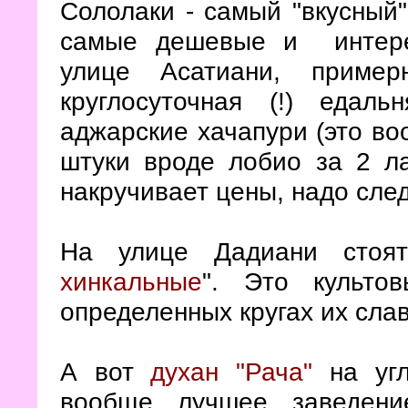
Сололаки - самый "вкусный
самые дешевые и интере
улице Асатиани, прим
круглосуточная (!) едал
аджарские хачапури (это во
штуки вроде лобио за 2 ла
накручивает цены, надо след
На улице Дадиани стоя
хинкальные
". Это культо
определенных кругах их слав
А вот
духан "Рача"
на угл
вообще лучшее заведени