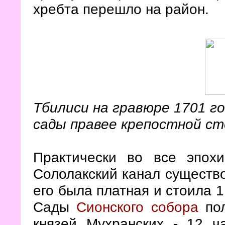
хребта перешло на район.
Тбилиси на гравюре 1701 го
сады правее крепостной с
Практически во все эпох
Сололакский канал существо
его была платная и стоила 1
Сады
Сионского собора
пол
князей Мухранских - 12 ч