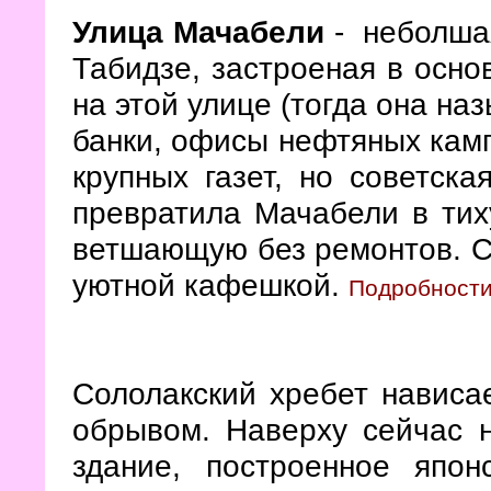
Улица Мачабели
- неболшая
Табидзе, застроеная в осн
на этой улице (тогда она на
банки, офисы нефтяных камп
крупных газет, но советска
превратила Мачабели в тих
ветшающую без ремонтов. Се
уютной кафешкой.
Подробности
Сололакский хребет нависа
обрывом. Наверху сейчас 
здание, построенное япон