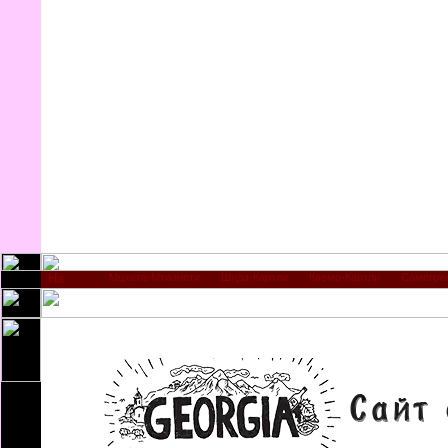
Мцхета-Мтианети
Шида-Картли
Квемо-Картли
Самегре