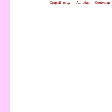
Старый город
Авлабар
Сололаки