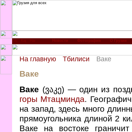
Новости
Фотографии
О Грузии
На главную
Тбилиси
Ваке
Ваке
Ваке
(ვაკე) — один из позд
горы Мтацминда
. Географич
на запад, здесь много длин
прямоугольника длиной 2 ки
Ваке на востоке граничи