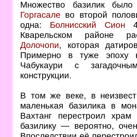
Множество базилик был
Горгасале
во второй поло
одна:
Болнисский Сион
47
Кварельском районе р
Долочопи
, которая датиро
Примерно в туже эпоху н
Чабукаури с загадочны
конструкции.
В том же веке, в неизвес
маленькая базилика в мо
Вахтанг перестроил храм 
базилику — вероятно, оче
Впоследствии её перестроил