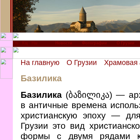
Новости
Фотографии
О Грузии
На главную
О Грузии
Храмовая 
Базилика
Базилика
(ბაზილიკა) — арх
в античные времена использ
христианскую эпоху — для
Грузии это вид христианск
формы с двумя рядами к