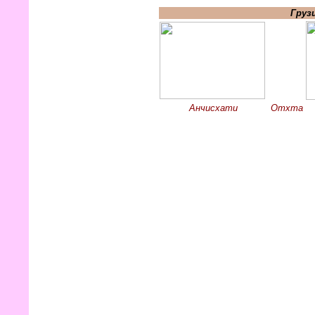
Груз
Анчисхати
Отхта