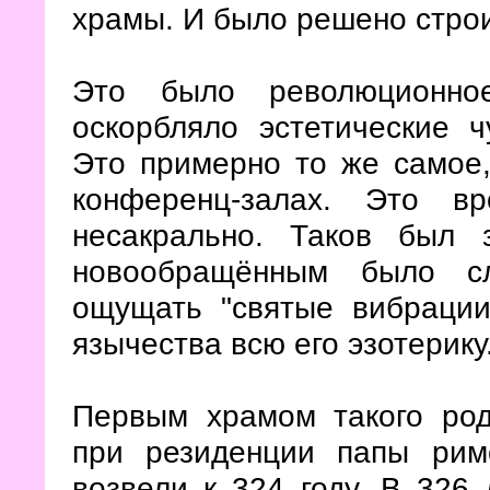
храмы. И было решено строи
Это было революционно
оскорбляло эстетические ч
Это примерно то же самое,
конференц-залах. Это в
несакрально. Таков был 
новообращённым было сл
ощущать "святые вибраци
язычества всю его эзотерику
Первым храмом такого ро
при резиденции папы римс
возвели к 324 году. В 326