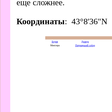
еще сложнее.
Координаты
: 43°8'36"N
Бедия
Дранда
Мюссера
Патриарший собор