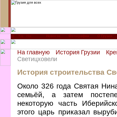
Новости
Фотографии
О Грузии
На главную
История Грузии
Кре
Светицховели
История строительства С
Около 326 года Святая Нин
семьёй, а затем постеп
некоторую часть Иберийск
этого царь приказал выруби