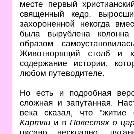
месте первый христиански
священный кедр, выросш
захороненной некогда вме
была вырублена колонна
образом самоустановила
Животворящий столб и х
содержание истории, кот
любом путеводителе.
Но есть и подробная верс
сложная и запутанная. Наст
века сказал, что "жити
Картли
и в
Повестях о ца
писано нескладно, пута