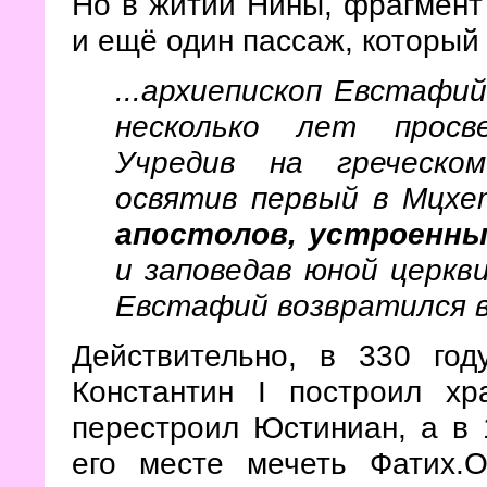
Но в житии Нины, фрагмент 
и ещё один пассаж, который 
...архиепископ Евстафи
несколько лет просв
Учредив на греческо
освятив первый в Мцх
апостолов, устроенны
и заповедав юной церкв
Евстафий возвратился 
Действительно, в 330 год
Константин I построил хр
перестроил Юстиниан, а в 
его месте мечеть Фатих.О