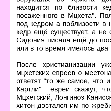
находится по близости ке
посаженного в Мцхета". Пол
под кедром а поблизости в н
кедр ещё существует, а не 
Сидония писала ещё до пост
или в то время имелось два 
После христианизации у
мцхетских евреев о местон
ответят "то же самое, что 
Картли" евреи скажут, ч
Мцхетский, Лонгиноз Канисск
хитон достался им по жреб