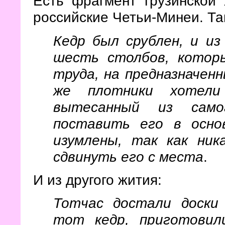
Есть фрагмент грузинской 
российские Четьи-Минеи. Та
Кедр был срублен, и и
шесть столбов, которы
труда, на предназначенн
же плотники хотели
вытесанный из само
поставить его в осно
изумлены, так как ник
сдвинуть его с места
.
И из другого жития:
Тотчас достали доски
тот кедр, приготовил