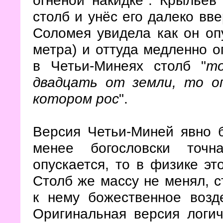
столб и унёс его далеко вв
Соломея увидела как он оп
метра) и оттуда медленно о
в Четьи-Минеях столб "
то
двадцать от земли, то оп
котором рос
".
Версия Четьи-Миней явно б
менее богословски точн
опускается, то в физике э
Столб же массу не менял, 
к нему божественное возде
Оригинальная версия логи