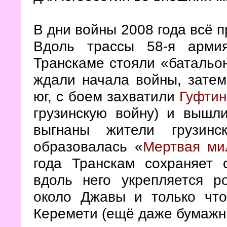
В дни войны 2008 года всё 
Вдоль трассы 58-я арми
Транскаме стояли «батальо
ждали начала войны, затем
юг, с боем захватили
Гуфтин
грузинскую войну) и вышл
выгнаны жители грузинс
образовалась «
Мертвая ми
года Транскам сохраняет 
вдоль него укрепляется р
около Джавы и только чт
Керемети (ещё даже бумажны