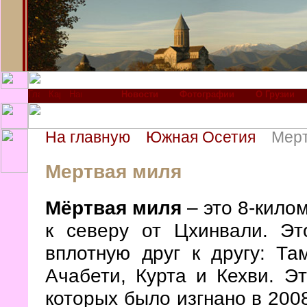
Новости
Фотографии
О Грузии
На главную
Южная Осетия
Мерт
Мертвая миля
Мёртвая миля
– это 8-кило
к северу от Цхинвали. Эт
вплотную друг к другу: Та
Ачабети, Курта и Кехви. Эт
которых было изгнано в 2008