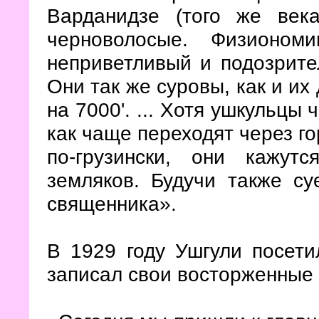
Варданидзе (того же век
черноволосые. Физионом
неприветливый и подозрите
Они так же суровы, как и и
на 7000'. ... Хотя ушкульцы 
как чаще переходят через го
по-грузински, они кажут
земляков. Будучи также с
священника».
В 1929 году Ушгули посети
записал свои восторженные