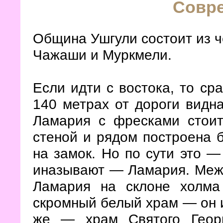
Совр
Община Ушгули состоит из ч
Чажаши и Муркмели.
Если идти с востока, то ср
140 метрах от дороги видн
Ламария с фресками стоит
стеной и рядом построена б
на замок. Но по сути это —
иназывают — Ламария. Меж
Ламария на склоне холма
скромный белый храм — он и
же — храм Святого Геор