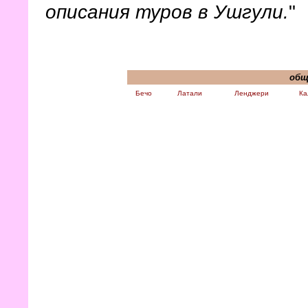
описания туров в Ушгули.
"
общ
Бечо
Латали
Ленджери
Ка