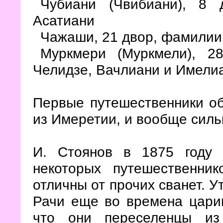
Чубиани (Чвибиани), 8
Асатиани
Чажаши, 21 двор, фамилии
Муркмери (Муркмели), 2
Челидзе, Вачлиани и Имели
Первые путешественники об
из Имеретии, и вообще силь
И. Стоянов в 1875 году 
некоторых путешественник
отличны от прочих сванет. У
Рачи еще во времена цар
что они переселенцы из