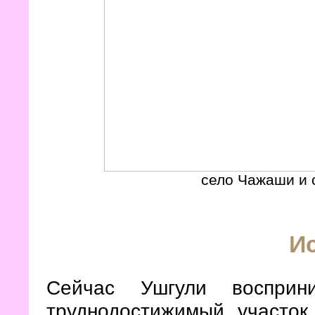
село Чажаши и 
И
Сейчас Ушгули восприн
труднодостижимый участок