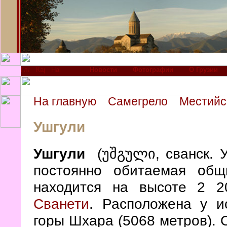
Новости
Фотографии
О Грузии
На главную
Самегрело
Местийс
Ушгули
Ушгули
(უშგული, сванск. 
постоянно обитаемая общ
находится на высоте 2 2
Сванети
. Расположена у и
горы Шхара (5068 метров).