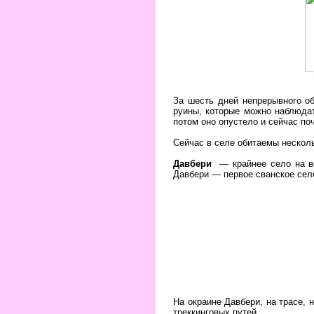
За шесть дней непрерывного о
руины, которые можно наблюдат
потом оно опустело и сейчас по
Сейчас в селе обитаемы несколь
Давбери
— крайнее село на во
Давбери — первое сванское село
На окраине Давбери, на трасе, 
треккинговых путей.