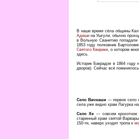
В наше время сёла общины Кала
Адиши
на Ушгули, обычно проход
в Вольную Сванетию попадали
1853 году полковник Бартолом
Святого Квирике
, о котором мн
здесь.
Историк Бакрадзе в 1864 году 
дворов). Сейчас всё поменялос
Село Вачнаши
— первое село о
села уже видно храм Лагурка на
Село Хе
— совсем крохотное с
старинный храм святой Варвары.
150-ти, наверх уходит тропа к
мо