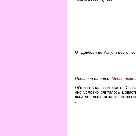
От Давбери до
Ушгули
всего нес
Основная статья:
Монастырь 
Община Кала знаменита в Сванет
оно условно считалось монас
смысле слова, сколько некое г
.