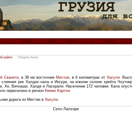
Фотографии
О Грузии
Виза
История Грузии
Экскурси
ий район
Община Кала
й Сванети
, в 38 км восточнее
Местии
, в 6 километрах от
Ушгули.
Высот
слияния рек Халдес-чала и Ингури, на южном склоне хребта Чхутнери
и, Хе, Вичнаши, Халде и Ласкрали. Население 172 человек. Кала опуст
ыло переселено в регион
Квемо Картли
.
ьная дорога из Местии в
Ушгули
.