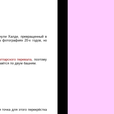
инули Халде, превращенный в
 фотографиях 20-х годов, но
атпарского перевала
, поэтому
наётся по двум башням.
я точка для этого перекрёстка