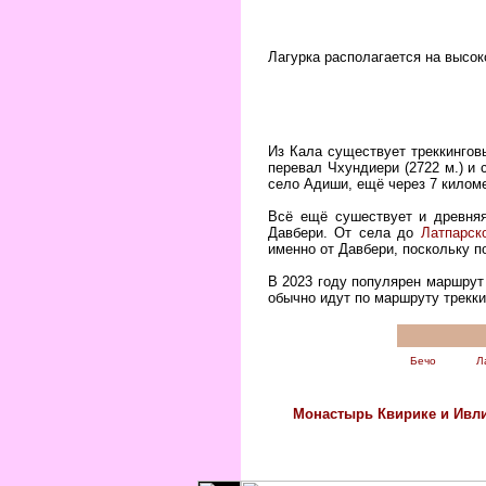
Лагурка располагается на высок
Из Кала существует треккинго
перевал Чхундиери (2722 м.) и
село Адиши, ещё через 7 киломе
Всё ещё сушествует и древняя
Давбери. От села до
Латпарск
именно от Давбери, поскольку 
В 2023 году популярен маршрут 
обычно идут по маршруту трекк
Бечо
Л
Монастырь Квирике и Ивл