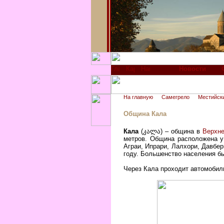
Новости
На главную
Самегрело
Местийск
Община Кала
Кала
(კალა) – община в
Верхне
метров. Община расположена у 
Аграи, Ипрари, Лалхори, Давбер
году. Большенство населения б
Через Кала проходит автомобил