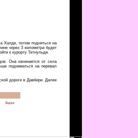
а Халде, потом подняться на
лине через 3 километра будет
ойти к курорту Тетнульди.
дов. Она начинается от села
учше подниматься на перевал
ской дороге в Давбери. Далее
Эцери