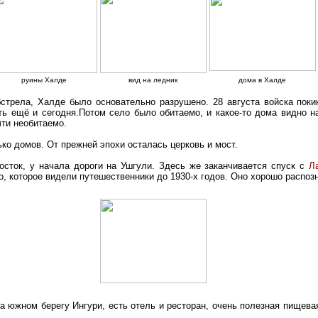
руины Халде
вид на ледник
дома в Халде
бстрела, Халде было основательно разрушено. 28 августа войска пок
ь ещё и сегодня.Потом село было обитаемо, и какое-то дома видно на
чти необитаемо.
ко домов. От прежней эпохи осталась церковь и мост.
сток, у начала дороги на Ушгули. Здесь же заканчивается спуск с
Л
, которое видели путешественники до 1930-х годов. Оно хорошо распоз
на южном берегу Ингури, есть отель и ресторан, очень полезная пищева