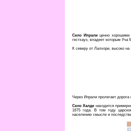
Село Ипрали
ценно хорошими п
гестхауз, владеет которым Уча 
К северу от Лалхори, высоко на
Через Ипрали пролегает дорога
Село Халде
находится примерно
1875 года. В том году царско
населению смысле и последстви