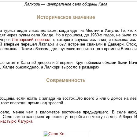
Лалхори
—
центральное село общины Кала
Историческое значение
 турист видит лишь мельком, когда едет из Местии в Ушгули. Те, кто 
ят через руины села Халде. Но в прошлом, до 1930-х годов, не было т
 через
Латпарский перевал
, с которого спускались вниз, и оказывались
ей впервые перешёл Латпари и был встречен сванами в Давбери. Отс
ого слышал. Таким образом, для путешественников того времени Вольна
насчитал в Кала 50 дворов и 3 церкви. Крупнейшими сёлами были Вачн
ь, Халде обезлюдело, а Лалхори выросло в размерах.
Современность
бщины, если ехать с запада на восток.Это всего 5 или 6 домов на лев
 горе впереди, прямо над трассой.
ело, менее чем в километре восточнее предыдущего. В селе нахо
 Село важно как ориентир: если тут перейти по мосту на левый берег И
настырю Лагурка
.