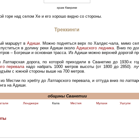
храм Квирике
ой горе над селом Хе и его хорошо видно со стороны.
Треккинги
вый маршрут в
Адиши
. Можно подняться верх по Халдес-чала, мимо сел
 спуститься в долину реки Адиши около
Адишского ледника
. Вниз по до
тров – Богреши и основная трасса. Из Адиши можно верхней дорогой пр
 Латпарская дорога, по которой приходили в Сванетию до 1930-х го
ого перевала
надо набрать 1000 метров высоты (от 1800 до 2850). л
подъём с южной стороны выше на 700 метров.
из Местии по хребту до Латпарского перевала, и оттуда вниз по латпар
инга на Адиши.
общины Сванетии
атали
Ленджери
Кала
Местия
Мулахи
Ушгули
иты