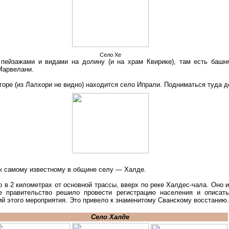
Село Хе
ейзажами и видами на долину (и на храм Квирике), там есть башня
Марвелани.
 горе (из Лалхори не видно) находится село Ипрали. Подниматься туда 
 к самому известному в общине селу — Халде.
 в 2 километрах от основной трассы, вверх по реке Халдес-чала. Оно 
е правительство решило провести регистрацию населения и описать
й этого мероприятия. Это привело к знаменитому Сванскому восстанию.
Село Халде