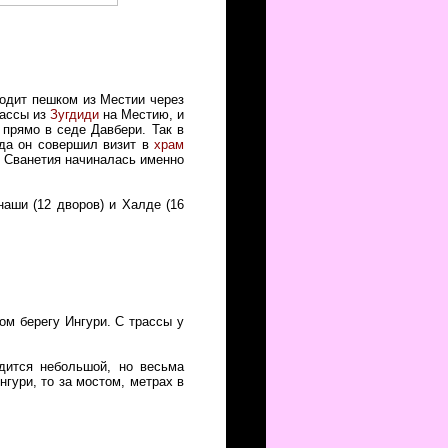
ходит пешком из Местии через
рассы из
Зугдиди
на Местию, и
 прямо в седе Давбери. Так в
юда он совершил визит в
храм
я Сванетия начиналась именно
аши (12 дворов) и Халде (16
ом берегу Ингури. С трассы у
дится небольшой, но весьма
нгури, то за мостом, метрах в