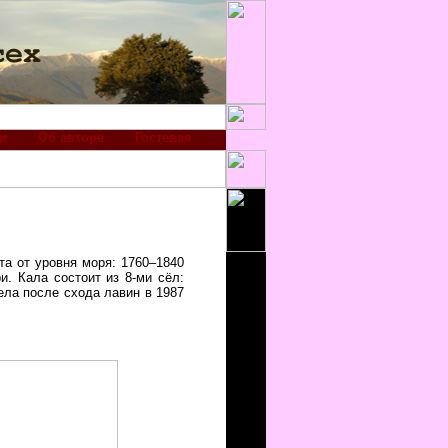
и
Об авторе
Гостевая
а от уровня моря: 1760–1840
. Кала состоит из 8-ми сёл:
ела после схода лавин в 1987