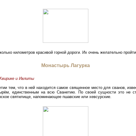
колько километров красивой горной дороги. Их очень желательно пройти
Монастырь Лагурка
Квирике и Ивлиты
ии тем, что в ней находится самое священное место для сванов, извес
тырём, единственным на всю Сванетию. По своей сущности это не с
орское святилище, напоминающее пшавские или хевсурские.