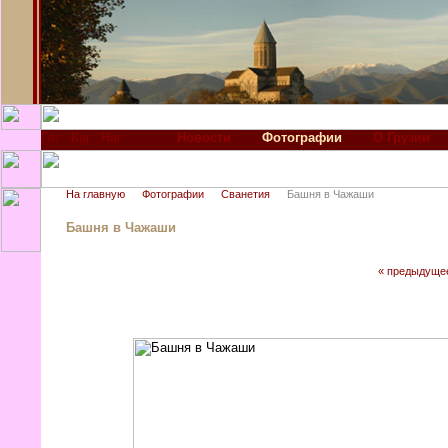
Новости
Фотографии
О Грузии
На главную
Фотографии
Сванетия
Башня в Чажаши
Башня в Чажаши
« предыдуще