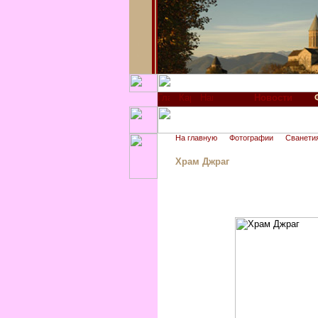
Новости
На главную
Фотографии
Сванети
Храм Джраг