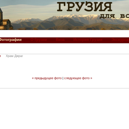
Фотографии
О Грузии
Виза
История Грузии
Экскурси
я
Храм Джраг
« предыдущее фото
|
следующее фото »