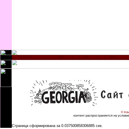
Мцхета-Мтианети
Шида-Картли
Квемо-Картли
Самегре
© tra
контент распространяется на условиях
Страница сформирована за 0.037500858306885 сек.