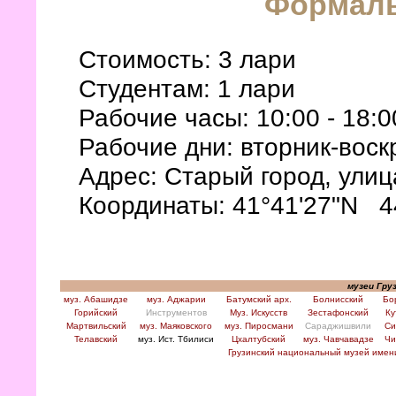
Формал
Стоимость: 3 лари
Студентам: 1 лари
Рабочие часы: 10:00 - 18:0
Рабочие дни: вторник-воск
Адрес: Старый город, улиц
Координаты: 41°41'27"N 4
музеи Гру
муз. Абашидзе
муз. Аджарии
Батумский арх.
Болнисский
Бо
Горийский
Инструментов
Муз. Искусств
Зестафонский
Ку
Мартвильский
муз. Маяковского
муз. Пиросмани
Сараджишвили
Си
Телавский
муз. Ист. Тбилиси
Цхалтубский
муз. Чавчавадзе
Чи
Грузинский национальный музей име