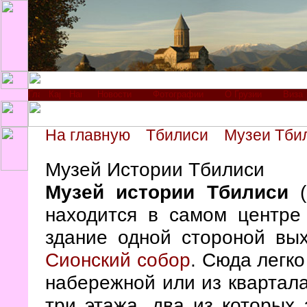
Новости
Фотографии
О Грузии
Виза
На главную
Тбилиси
Музеи Тби
Музей Истории Тбилиси
Музей истории Тбилиси
(
находится в самом центре
здание одной стороной вых
Сионский собор
. Сюда легко
набережной или из квартал
три этажа, два из которых