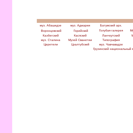
муз. Абашидзе
муз. Аджарии
Батумский арх.
Голубая галерея
Му
Воронцовский
Горийский
Казбегский
Каспский
Ланчхутский
муз. Сталина
Музей Сванетии
Типография
Церетели
Цхалтубский
муз. Чавчавадзе
Грузинский национальный