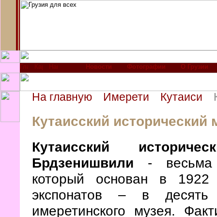
Новости
Фотографии
О Грузии
На главную
Имерети
Кутаиси
Кутаисский исторический 
Кутаисский историч
Брдзенишвили
- весьма 
который основан в 1922
экспонатов – в десять
имеретинского музея. Факт