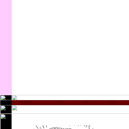
Мцхета-Мтианети
Шида-Картли
Квемо-Картли
Самегре