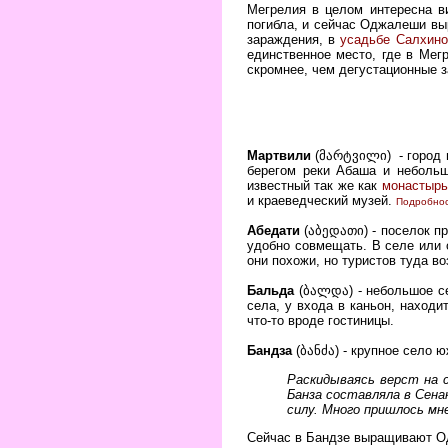
Мегрелия в целом интересна в
погибла, и сейчас Оджалеши вы
зараждения, в
усадьбе Салхино
единственное место, где в Мег
скромнее, чем дегустационные за
Мартвили
(მარტვილი) - город в
берегом реки Абаша и небольш
известный так же как
монастырь
и краеведческий музей.
Подробнос
Абедати
(აბედათი) - поселок пр
удобно совмещать. В селе или 
они похожи, но туристов туда во
Бальда
(ბალდა) - небольшое се
села, у входа в каньон, наход
что-то вроде гостиницы.
Бандза
(ბანძა)
- крупное село ю
Раскидываясь верст на с
Банза составляла в Сенак
силу. Много пришлось мн
Сейчас в Бандзе выращивают О