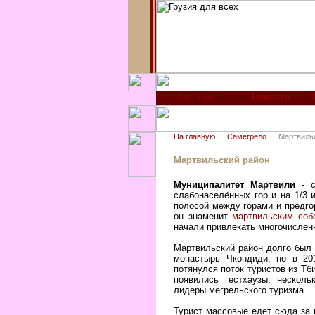
Новости
На главную
Самегрело
Мартвиль
Мартвильский район
Муниципалитет Мартвили
- с
слабонаселённых гор и на 1/3 
полосой между горами и предгор
он знаменит
мартвильским соб
начали привлекать многочислен
Мартвильский район долго был 
монастырь Чкондиди, но в 20
потянулся поток туристов из Тб
появились гестхаузы, нескол
лидеры мегрельского туризма.
Турист массовые едет сюда за к