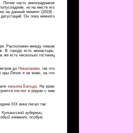
 Потом часть виноградников
олусладким, но на месте его
но на данный момент (2018) -
 дегустаций. Он пока немного
моря. Расположен между левым
в. В городе есть монастырь,
ак же есть несколько гостиниц
ометров до
Нокалакеви
, так что
 эры.Лично я не знаю, на что
чале
каньона Бальда
. На краю
троится хостел и рядом с ним
едине XIX века писал так:
ы Кутаисской губернии,
особый элемент, особую