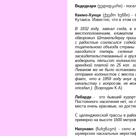
Ведидкари
(ვედიდკარი) - посел
Квемо-Хунци
(ქვემო ხუნწი) - 
Кутаиси. Известно, что в этом 
В 1832 году, заехал сюда, в
местоположением, климатом 
обворожил. Штакельбергу приш
с радостью согласился содей
тщательного объезда страны Ш
находится теперь селение 
засвидетельствованный в груз
водворить пятьсот колонистов
арендной платой по 25 коп. з
Леваном же не было остановки,
отправке колонистов с места 
факт, что в 1859 году внук г
начальству с вопросом, не мо
опоздал.)
. (Бороздин К.А)
Лебарде
- это бывший курорт 
Постоянного населения нет, но
места очень красивые, но дости
С цаленджихской трассы в район
примерно на высоте 1600 метров 
Нахунаво
(ნახუნავო) -
село в
шумерских наскальных иероглифа