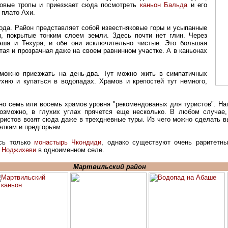
говые тропы и приезжает сюда посмотреть
каньон Бальда
и его
 плато Ахи.
рода. Район представляет собой известняковые горы и усыпанные
ы, покрытые тонким слоем земли. Здесь почти нет глин. Через
аша и Техура, и обе они исключительно чистые. Это большая
тая и прозрачная даже на своем равнинном участке. А в каньонах
можно приезжать на день-два. Тут можно жить в симпатичных
ухню и купаться в водопадах. Храмов и крепостей тут немного,
но семь или восемь храмов уровня "рекомендованых для туристов". Н
озможно, в глухих углах прячется еще несколько. В любом случае,
уристов возят сюда даже в трехдневные туры. Из чего можно сделать в
елкам и предгорьям.
есь только
монастырь Чкондиди
, однако существуют очень раритетны
 Ноджихеви
в одноименном селе.
Мартвильский район