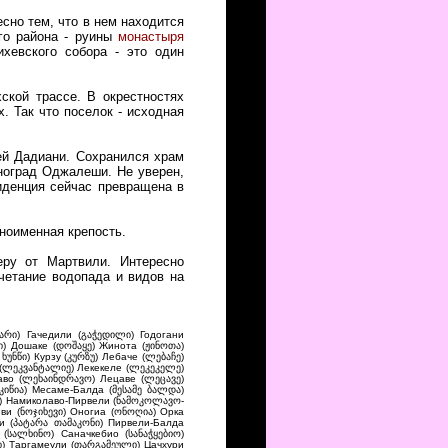
сно тем, что в нем находится
ого района - руины
монастыря
хевского собора - это один
ской трассе. В окрестностях
. Так что поселок - исходная
зей Дадиани. Сохранился храм
иноград Оджалеши. Не уверен,
иденция сейчас превращена в
ноименная крепость.
еру от Мартвили. Интересно
етание водопада и видов на
არი) Гачедили (გაჭედილი) Годогани
ი) Дошаке (დოშაყე) Жинота (ჟინოთა)
ხუნწი) Курзу (კურზუ) Лебаче (ლებაჩე)
 (ლეკვანტალიე) Лекекеле (ლეკეკელე)
аво (ლეხაინდრავო) Лецаве (ლეცავე)
კიწია) Месаме-Балда (მესამე ბალდა)
ი) Намиколаво-Пирвели (ნამოკოლავო-
ви (ნოჯიხევი) Оногиа (ონოღია) Орка
ни (პატარა თამაკონი) Пирвели-Балда
(სალხინო) Саначкебио (სანაჭყებიო)
ი) Таргамеули (თარგამეული) Цачхури