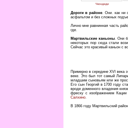
Чкондиди
Дороги в районе
. Они. как ни
асфальтом и без сложных подъ
Лично мне равнинная часть райо
где.
Мартвильские каньоны
. Они 
некоторых пор сюда стали вози
Сейчас это красивый каньон с 
Примерно в середине XVI века 
веке. Это был тот самый Липар
младшим сыновьям или же прост
Его сын Георгий в 1700 году с
вроде доменного владения княз
фреску с изображением Кации 
Салхино
.
В 1866 году Мартвильский район