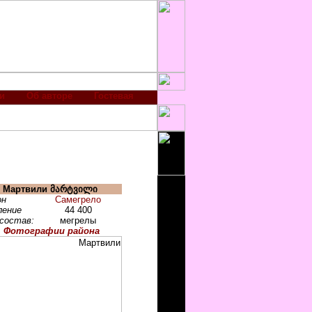
и
Об авторе
Гостевая
Мартвили
მარტვილი
он
Самегрело
ление
44 400
состав:
мегрелы
Фотографии района