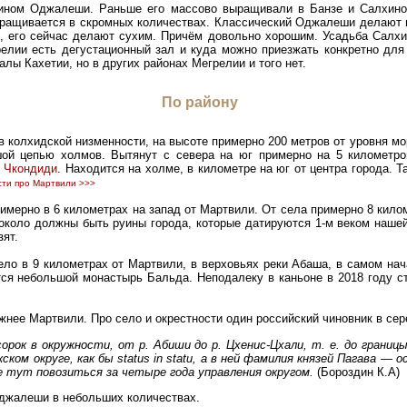
ином Оджалеши. Раньше его массово выращивали в Банзе и Салхино.
ращивается в скромных количествах. Классический Оджалеши делают п
, его сейчас делают сухим. Причём довольно хорошим. Усадьба Салхи
релии есть дегустационный зал и куда можно приезжать конкретно для
лы Кахетии, но в других районах Мегрелии и того нет.
По району
 колхидской низменности, на высоте примерно 200 метров от уровня 
ой цепью холмов. Вытянут с севера на юг примерно на 5 километро
 Чкондиди
. Находится на холме, в километре на юг от центра города. Т
ти про Мартвили >>>
имерно в 6 километрах на запад от Мартвили. От села примерно 8 кил
около должны быть руины города, которые датируются 1-м веком нашей
зят.
ло в 9 километрах от Мартвили, в верховьях реки Абаша, в самом на
ится небольшой монастырь Бальда. Неподалеку в каньоне в 2018 году с
жнее Мартвили. Про село и окрестности один российский чиновник в сер
орок в окружности, от р. Абиши до р. Цхенис-Цхали, т. е. до границ
ском округе, как бы status in statu, а в ней фамилия князей Пагава — 
е тут повозиться за четыре года управления округом.
(Бороздин К.А)
джалеши в небольших количествах.