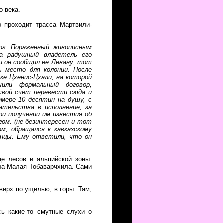
о века.
о проходит трасса Мартвили-
рг. Пораженный живописным
 а радушный владетель его
и он сообщил ее Левану; тот
 место для колонии. После
е Цхенис-Цхали, на которой
или формальный договор,
свой счет перевести сюда и
змере 10 десятин на душу, с
ательства в исполнение, за
ри получении им известия об
гом. (не безинтересен и тот
ом, обращался к кавказскому
унцы. Ему ответили, что он
е лесов и альпийской зоны.
ера Малая Тобаварчхила. Сами
верх по ущелью, в горы. Там,
сь какие-то смутные слухи о