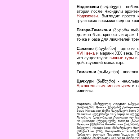
Ноджихеви
(ნოჯიხევი) - неболь
вторая после Чкондили архитек
Ноджихеви
. Выглядят просто 
грузинских восьмиапсидных храм
Патара-Тамакони
(პატარა თამ
должна быть крепость и храм. 
точка и база для любителей трек
Салхино
(სალხინო)
- одно из 
XVII века
и марани XIX века. Пр
что существуют
винные туры
в 
действующий монастырь.
Тамакони
(თამაკონი) - поселок
Цачхури
(წაჩხური) - небольш
Архангельским монастырем
и н
равнины.
Мартвили (მარტვილი) Абедати (აბედათ
(გოდოგანი) Дгвана (დღვანა) Деберазен
Земо-Нагвазаво (ზემო ნაგვაზავო) Земо-Х
Левахане (ლევახანე) Легулордаве (ლეგ
Лекобале (ლექობალე) Лемикаве (ლესიქ
Лецицхваие (ლეციცხვანე) Махати (მახა
Мухурча (მუხურჩა) Нагебераво (ნაგებე
პირველი) Нахаребаво (ნახარებავო) Нах
(ორქა) Оче (ოჩე) Патара-Жинота (პატა
(პირველი ბალდა) Пирвели-Гурдземи (პ
Саэлиаво (საელიავო) Сергиети (სარგიე