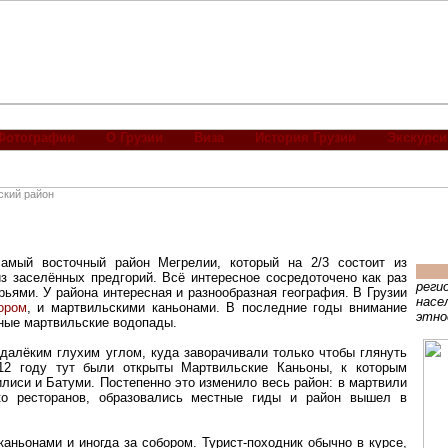
Фотографии
О Грузии
Виза
История Грузии
Экскурси
ский район
амый восточный район Мегрелии, который на 2/3 состоит из
из заселённых предгорий. Всё интересное сосредоточено как раз
реги
ьями. У района интересная и разнообразная география. В Грузии
насе
ором
, и мартвильскими каньонами. В последние годы внимание
этно
ные мартвильские водопады.
далёким глухим углом, куда заворачивали только чтобы глянуть
12 году тут были открыты Мартвильские Каньоны, к которым
илиси и Батуми. Постепенно это изменило весь район: в мартвили
ько ресторанов, образовались местные гиды и район вышел в
аньонами и иногда за собором. Турист-походник обычно в курсе,