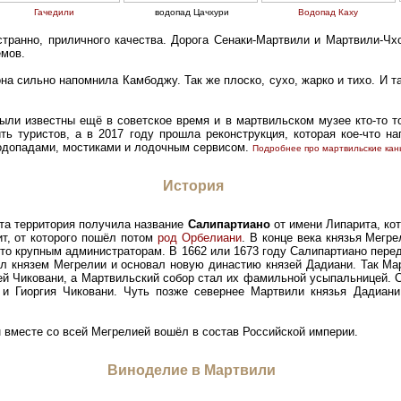
Гачедили
водопад Цачхури
Водопад Каху
 странно, приличного качества. Дорога Сенаки-Мартвили и Мартвили-Чх
емов.
на сильно напомнила Камбоджу. Так же плоско, сухо, жарко и тихо. И т
были известны ещё в советское время и в мартвильском музее кто-то т
ть туристов, а в 2017 году прошла реконструкция, которая кое-что на
водопадами, мостиками и лодочным сервисом.
Подробнее про мартвильские ка
История
эта территория получила название
Салипартиано
от имени Липарита, ко
ит, от которого пошёл потом
род Орбелиани
. В конце века князья Мегр
о крупным администраторам. В 1662 или 1673 году Салипартиано перед
тал князем Мегрелии и основал новую династию князей Дадиани. Так Ма
ей Чиковани, а Мартвильский собор стал их фамильной усыпальницей. 
и Гиоргия Чиковани. Чуть позже севернее Мартвили князья Дадиани
 вместе со всей Мегрелией вошёл в состав Российской империи.
Виноделие в Мартвили