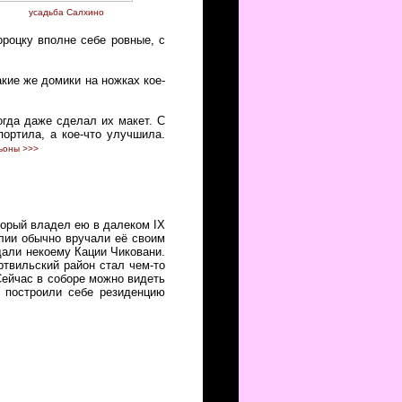
усадьба Салхино
ороцку вполне себе ровные, с
акие же домики на ножках кое-
огда даже сделал их макет. С
портила, а кое-что улучшила.
ньоны >>>
торый владел ею в далеком IX
елии обычно вручали её своим
али некоему Кации Чиковани.
ртвильский район стал чем-то
Сейчас в соборе можно видеть
 построили себе резиденцию