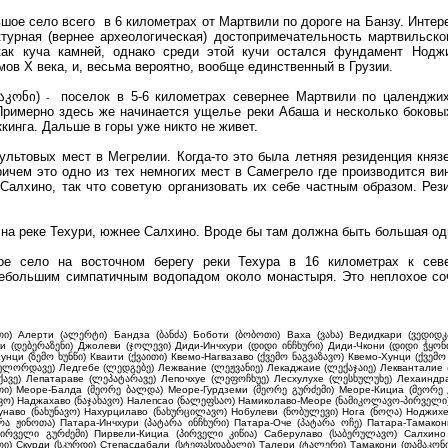
шое село всего в 6 километрах от Мартвили по дороге на Банзу. Интере
турная (вернее археологическая) достопримечательность мартвильск
как куча камней, однако среди этой кучи остался фундамент Ноджи
ов Х века, и, весьма вероятно, вообще единственный в Грузии.
აკონი)
поселок в 5-6 километрах севернее Мартвили по цаленджих
-
Примерно здесь же начинается ущелье реки Абаша и несколько боковых
кинга. Дальше в горы уже никто не живет.
культовых мест в Мегрелии. Когда-то это была летняя резиденция кня
ичем это одно из тех немногих мест в Самегрело где производится в
Салхино, так что советую организовать их себе частным образом. Рез
 на реке Техури, южнее Салхино. Вроде бы там должна быть большая од
ое село на восточном берегу реки Техура в 16 километрах к сев
ебольшим симпатичным водопадом около монастыря. Это неплохое соч
ი) Алерти (ალერტი) Бандза (ბანძა) Боботи (ბობოთი) Ваха (ვახა) Ведидкари (ვედიდკ
и (დებერაზენი) Джолеви (ჯოლევი) Диди-Инчхури (დიდი ინჩხური) Диди-Чкони (დიდი ჭყონ
унци (ზემო ხუნწი) Кваити (ქვაითი) Квемо-Нагвазаво (ქვემო ნაგვაზავო) Квемо-Хунци (ქვემო 
ულორდავე) Ледгебе (ლედგებე) Лежвание (ლეჟვანიე) Лекаджаие (ლექაჯაიე) Лекванталие
ავე) Лепатараве (ლეპატარავე) Лепочхуе (ლეფოჩხუე) Лесхулухе (ლესხულუხე) Лехаиндр
თი) Меоре-Балда (მეორე ბალდა) Меоре-Гурдземи (მეორე გურძემი) Меоре-Кициа (მეორე 
რავო) Наджахаво (ნაჯახავო) Налепсао (ნალეფსაო) Намиколаво-Меоре (ნამიკოლავო-პირველ
унаво (ნახუნავო) Нахурцилаво (ნახურცილავო) Нобулеви (ნობულევი) Нога (ნოღა) Ноджихе
რა ჟინოთა) Патара-Инчхури (პატარა ინჩხური) Патара-Оче (პატარა ოჩე) Патара-Тамако
ირველი გურძემი) Пирвели-Кициа (პირველი კიწია) Саберулаво (საბერულავო) Салхино 
თი) Скурди (სკურდი) Степасдабали (სტეფასდაბალი) Талери (ტალერი) Тамакони (თამაკონ