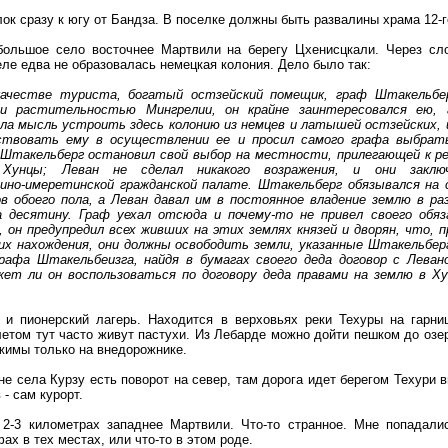
ок сразу к югу от Бандза. В поселке должны быть развалины храма 12-г
большое село восточнее Мартвили на берегу Цхенисцкали. Через сл
селе едва не образовалась немецкая колония. Дело было так:
 качестве туриста, богатый остзейский помещик, граф Штакельбе
и растительностью Мингрелии, он крайне заинтересовался ею,
ла мысль устроить здесь колонию из немцев и латышей остзейских, 
ствовать ему в осуществлении ее и просил самого графа выбрать
такельберг остановил свой выбор на местности, прилегающей к рек
Хунцы; Леван не сделал никакого возражения, и они заключ
ино-имеретинской гражданской палате. Штакельберг обязывался на 
 обоего пола, а Леван давал им в постоянное владение землю в ра
а десятину. Граф уехал отсюда и почему-то не привел своего обяз
 он предупредил всех живших на этих землях князей и дворян, что, п
их нахождения, они должны освободить земли, указанные Штакельбер
рафа Штакельбеизга, найдя в бумагах своего деда договор с Леван
жет ли он воспользоваться по договору деда правами на землю в Х
и пионерский лагерь. Находится в верховьях реки Техуры на гарниц
 летом тут часто живут пастухи. Из Лебарде можно дойти пешком до оз
жимы только на внедорожнике.
е села Курзу есть поворот на север, там дорога идет берегом Техури в
- сам курорт.
 2-3 километрах западнее Мартвили. Что-то странное. Мне попадали
х в тех местах, или что-то в этом роде.