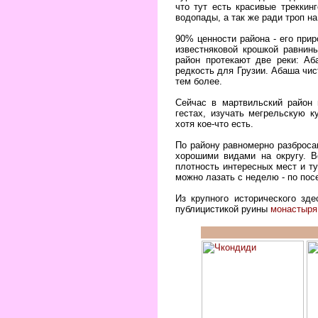
что тут есть красивые треккин
водопады, а так же ради троп на
90% ценности района - его при
известняковой крошкой равнин
район протекают две реки: Аб
редкость для Грузии. Абаша чис
тем более.
Сейчас в мартвильский район 
гестах, изучать мегрельскую к
хотя кое-что есть.
По району равномерно разброса
хорошими видами на округу. В
плотность интересных мест и т
можно лазать с неделю - по пос
Из крупного исторического зд
публицистикой руины
монастыря