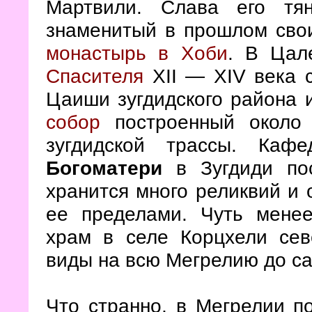
Мартвили. Слава его тя
знаменитый в прошлом сво
монастырь в Хоби
. В Цал
Спасителя
XII — XIV века 
Цаиши зугдидского района
собор
построенный около 
зугдидской трассы. Каф
Богоматери
в Зугдиди пос
хранится много реликвий и 
ее пределами. Чуть менее
храм в селе Корцхели се
виды на всю Мегрелию до са
Что странно, в Мегрелии п