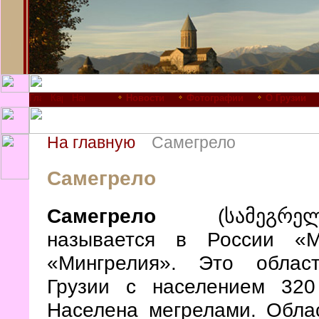
Новости
Фотографии
О Грузии
На главную
Самегрело
Самегрело
Самегрело
(სამეგრელ
называется в России «М
«Мингрелия». Это облас
Грузии с населением 320
Населена мегрелами. Обла