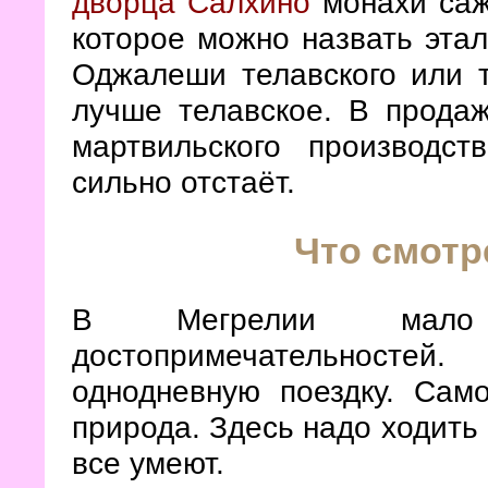
дворца Салхино
монахи саж
которое можно назвать эта
Оджалеши телавского или т
лучше телавское. В прода
мартвильского производст
сильно отстаёт.
Что смотр
В Мегрелии мало 
достопримечательносте
однодневную поездку. Сам
природа. Здесь надо ходить 
все умеют.