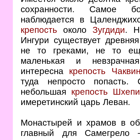
сохранности. Самое бо
наблюдается в Цаленджих
крепость
около
Зугдиди
. 
Ингури существует древня
не то греками, не то ещ
маленькая и невзрачна
интересна
крепость Чакви
туда непросто попасть.
небольшая
крепость Шхеп
имеретинский царь Леван.
Монастырей и храмов в об
главный для Самегрел