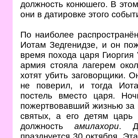
должность конюшего. В этом
они в датировке этого событ
По наиболее распространён
Иотам Зедгенидзе, и он по
время похода царя Гиоргия V
армия стояла лагерем окол
хотят убить заговорщики. О
не поверил, и тогда Иот
постель вместо царя. Ноч
пожертвовавший жизнью за 
святых, а его детям царь
должность
амилахори
. Д
празднуется 30 октября. Эта