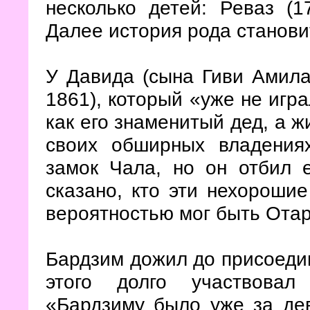
несколько детей: Реваз (17
Далее история рода станови
У Давида (сына Гиви Амил
1861), который «уже не игра
как его знаменитый дед, а 
своих обширных владениях
замок Чала, но он отбил е
сказано, кто эти нехорошие
вероятностью мог быть Ота
Бардзим дожил до присоедин
этого долго участвовал
«Бардзиму было уже за дев