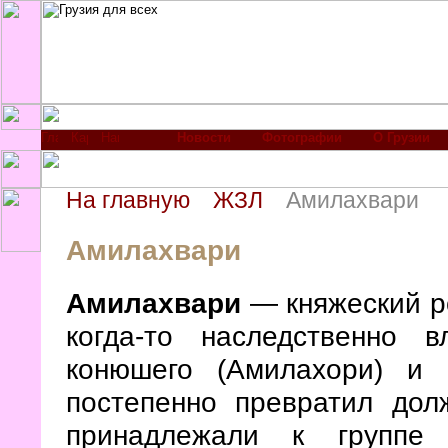
Новости
Фотографии
О Грузии
На главную
ЖЗЛ
Амилахвари
Амилахвари
Амилахвари
— княжеский ро
когда-то наследственно 
конюшего (Амилахори) и
постепенно превратил до
принадлежали к группе 