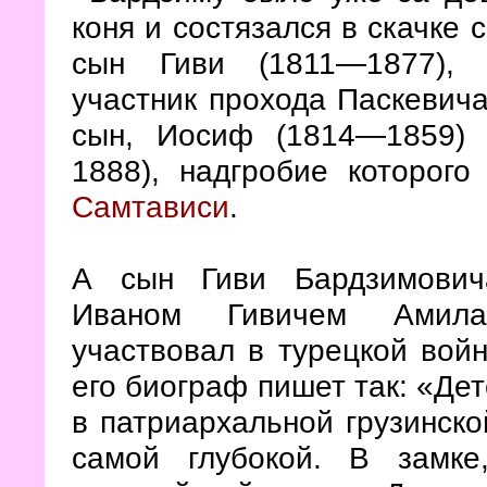
коня и состязался в скачке 
сын Гиви (1811—1877), 
участник прохода Паскевича
сын, Иосиф (1814—1859)
1888), надгробие которог
Самтависи
.
А сын Гиви Бардзимович
Иваном Гивичем Амилах
участвовал в турецкой войн
его биограф пишет так: «Дет
в патриархальной грузинск
самой глубокой. В замк