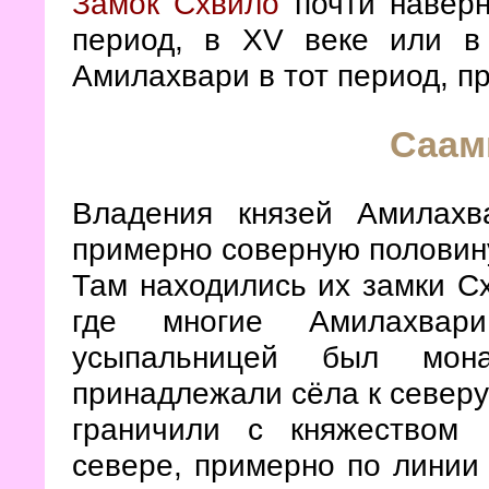
Замок Схвило
почти наверн
период, в XV веке или в
Амилахвари в тот период, п
Саам
Владения князей Амилахв
примерно соверную половин
Там находились их замки С
где многие Амилахвар
усыпальницей был мон
принадлежали сёла к северу 
граничили с княжеством 
севере, примерно по лини