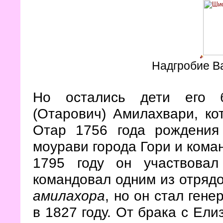
Надгробие В
Но остались дети его б
(Отарович) Амилахвари, ко
Отар 1756 года рождения
моурави города Гори и кома
1795 году он участвов
командовал одним из отрядо
амилахора
, но он стал ген
в 1827 году. От брака с Ел