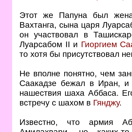
Этот же Папуна был жена
Вахтанга, сына царя Луарсаб
он участвовал в Ташиска
Луарсабом II и
Гиоргием Са
то хотя бы присутствовал не
Не вполне понятно, чем зан
Саакадзе бежал в Иран, и
нашествия шаха Аббаса. Ег
встречу с шахом в
Гянджу
.
Известно, что армия Аб
Амилахвари, но каких-т