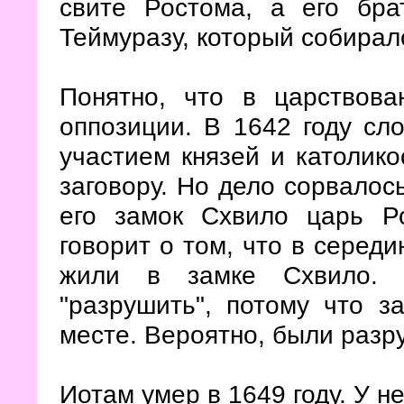
свите Ростома, а его бр
Теймуразу, который собирал
Понятно, что в царствов
оппозиции. В 1642 году сл
участием князей и католико
заговору. Но дело сорвалось
его замок Схвило царь Р
говорит о том, что в серед
жили в замке Схвило. М
"разрушить", потому что з
месте. Вероятно, были раз
Иотам умер в 1649 году. У н