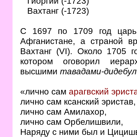
Гиоргий (-1723)
Вахтанг (-1723)
С 1697 по 1709 год царь
Афганистане, а страной в
Вахтанг (VI). Около 1705 г
котором оговорил иерар
высшими
тавадами-дидебу
«лично сам
арагвский эрист
лично сам ксанский эристав,
лично сам Амилахор,
лично сам Орбелишвили,
Наряду с ними был и Цицишв