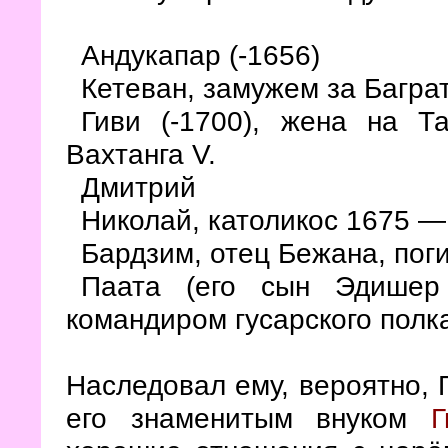
Андукапар (-1656)
Кетеван, замужем за Багр
Гиви (-1700), жена на Т
Вахтанга V.
Дмитрий
Николай, католикос 1675 —
Бардзим, отец Бежана, пог
Паата (его сын Эдишер
командиром гусарского полк
Наследовал ему, вероятно, Г
его знаменитым внуком
Г