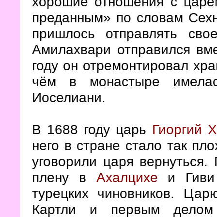
хорошие отношения с царё
преданным» по словам Сехн
пришлось отправлять сво
Амилахвари отправился вме
году он отремонтировал хр
чём в монастыре имелас
Иоселиани.
В 1688 году царь
Гиоргий X
него в стране стало так пло
уговорили царя вернуться. 
плену в
Ахалцихе
и Гиви 
турецких чиновников. Цар
Картли и первым делом