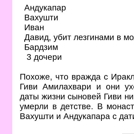
Андукапар
Вахушти
Иван
Давид, убит лезгинами в м
Бардзим
3 дочери
Похоже, что вражда с Иракл
Гиви Амилахвари и они ух
даты жизни сыновей Гиви ни
умерли в детстве. В монас
Вахушти и Андукапара с дат