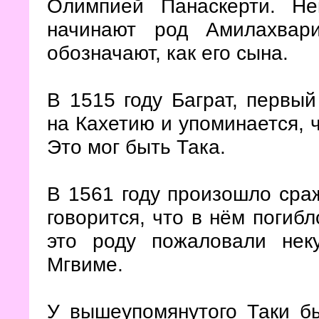
Олимпией Панаскерти. Не
начинают род Амилахвар
обозначают, как его сына.
В 1515 году Баграт, первы
на Кахетию и упоминается, 
Это мог быть Така.
В 1561 году произошло сра
говорится, что в нём погиб
это роду пожаловали не
Мгвиме.
У вышеупомянутого Таки б