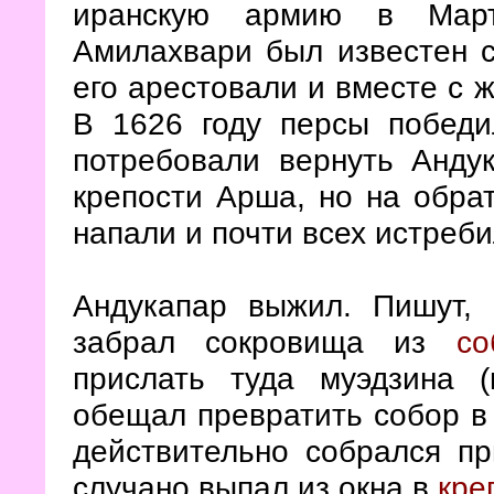
иранскую армию в Мартк
Амилахвари был известен с
его арестовали и вместе с 
В 1626 году персы побед
потребовали вернуть Анду
крепости Арша, но на обра
напали и почти всех истреби
Андукапар выжил. Пишут, 
забрал сокровища из
со
прислать туда муэдзина (
обещал превратить собор в 
действительно собрался пр
случано выпал из окна в
кре