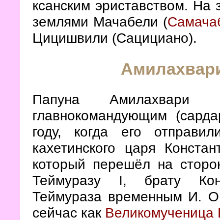
ксанским эриставством. На 
землями Мачабели (
Самача
Цицишвили (Сацициано).
Амилахвари
Папуна Амилахвари
главнокомандующим (сарда
году, когда его отправи
кахетинского царя Конста
который перешёл на сторон
Теймуразу I, брату Кон
Теймураза временным И. О.
сейчас как
Великомученица 