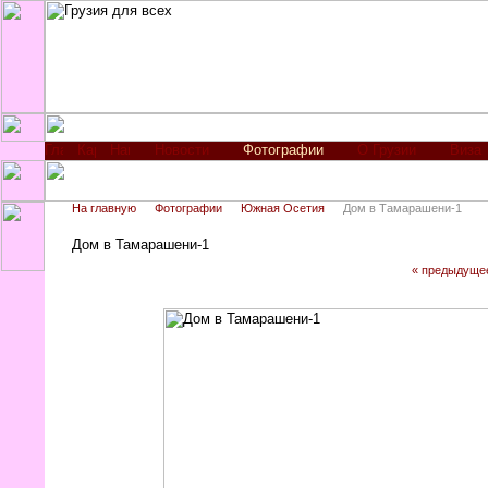
Новости
Фотографии
О Грузии
Виза
На главную
Фотографии
Южная Осетия
Дом в Тамарашени-1
Дом в Тамарашени-1
« предыдуще