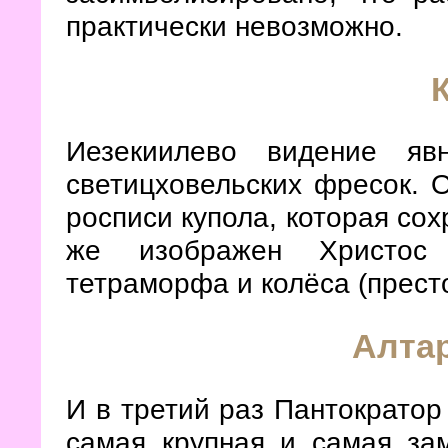
практически невозможно.
Иезекиилево видение яв
светицховельских фресок. 
росписи купола, которая сох
же изображен Христос 
тетраморфа и колёса (прест
Алта
И в третий раз Пантократор
самая крупная и самая за