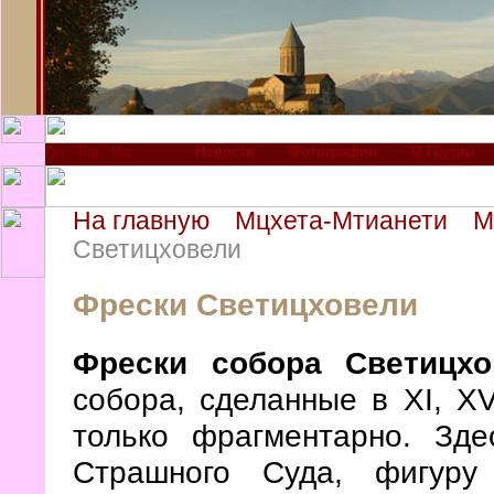
Новости
Фотографии
О Грузии
На главную
Мцхета-Мтианети
М
Светицховели
Фрески Светицховели
Фрески собора Светицхо
собора, сделанные в XI, XV
только фрагментарно. Зд
Страшного Суда, фигуру