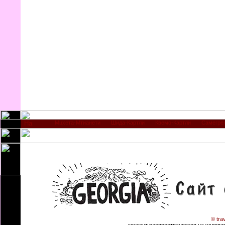
Мцхета-Мтианети
Шида-Картли
Квемо-Картли
Самегре
© tra