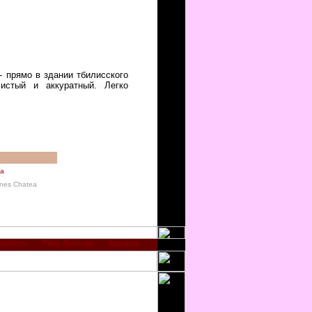
- прямо в здании тбилисского
истый и аккуратный. Легко
та
nes Chatea
авахети
Рача-Лечхуми
Аджария