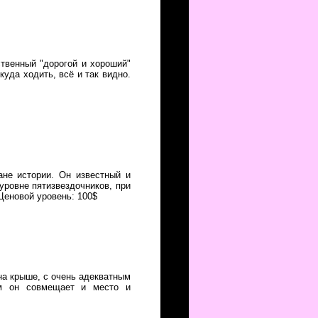
твенный "дорогой и хороший"
уда ходить, всё и так видно.
лане истории. Он известный и
уровне пятизвездочников, при
 Ценовой уровень: 100$
на крыше, с очень адекватным
ом он совмещает и место и