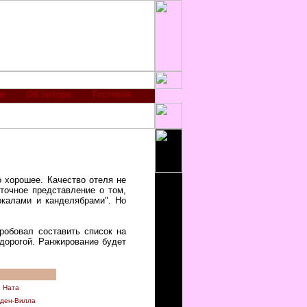
и
Об авторе
Гостевая
но хорошее. Качество отеля не
сточное представление о том,
ркалами и канделябрами". Но
робовал составить список на
 дорогой. Ранжирование будет
Ната
ден-Вилла