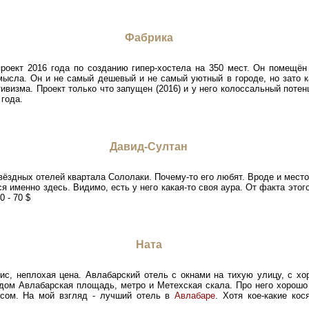
Фабрика
проект 2016 года по созданию гипер-хостела на 350 мест. Он помещён
мысла. Он и не самый дешевый и не самый уютный в городе, но зато 
тивизма. Проект только что запущен (2016) и у него колоссальный потен
 года.
Давид-Cултан
ёздных отелей квартала Сололаки. Почему-то его любят. Вроде и место
я именно здесь. Видимо, есть у него какая-то своя аура. От факта этого
 - 70 $
Ната
вис, неплохая цена. Авлабарский отель с окнами на тихую улицу, с 
дом Авлабарская площадь, метро и Метехская скала. Про него хорошо 
есом. На мой взгляд - лучший отель в
Авлабаре
. Хотя кое-какие ко