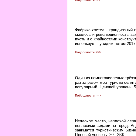
Фабрика-хостел - грандиозный 
смелось и революционность за
пусть и с крайностями конструк
использует - увидим летом 2017
Подробности >>>
Один из немногочисленых трёхзв
раз за разом мои туристы селятс
популярный. Ценовой уровень: 50
Побродности >>>
Неплохое место, неплохой сер
неплохими видами на город. Ря
заниматся туристическим бизн
Ценовой уровень: 20 - 25$