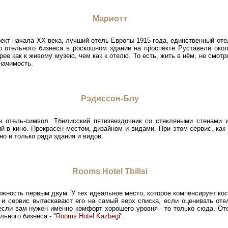
Мариотт
кт начала ХХ века, лучший отель Европы 1915 года, единственный отел
 отельного бизнеса в роскошном здании на проспекте Руставели окол
рее как к живому музею, чем как к отелю. То есть, жить в нём, не смот
начимость.
Рэдиссон-Блу
 отель-символ. Тбилисский пятизвездочник со стекляными стенами 
 в кино. Прекрасен местом, дизайном и видами. При этом сервис, как 
о и только ради здания и видов.
Rooms Hotel Tbilisi
ожность первым двум. У тех идеальное место, которое компенсирует кося
 и сервис вытаскавают его на самый верх списка, если оценивать оте
 если вам нужен именно комфорт хорошего уровня - то только сюда. От
ьного бизнеса - "
Rooms Hotel Kazbegi
".