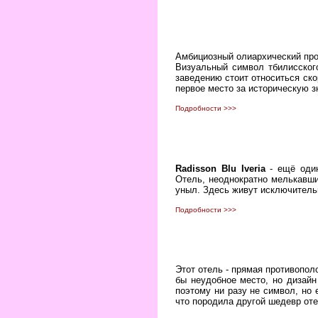
Амбициозный олиархический прое
Визуальный символ тбилисского
заведению стоит относиться ско
первое место за историческую з
Подробности >>>
Radisson Blu Iveria
- ещё один
Отель, неоднократно мелькавший
уныл. Здесь живут исключительн
Подробности >>>
Этот отель - прямая противопол
бы неудобное место, но дизайн
поэтому ни разу не символ, но
что породила другой шедевр отел