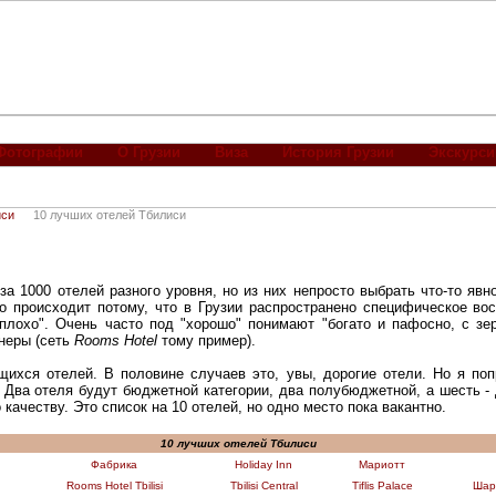
Фотографии
О Грузии
Виза
История Грузии
Экскурси
иси
10 лучших отелей Тбилиси
 за 1000 отелей разного уровня, но из них непросто выбрать что-то яв
то происходит потому, что в Грузии распространено специфическое во
 плохо". Очень часто под "хорошо" понимают "богато и пафосно, с зе
неры (сеть
Rooms Hotel
тому пример).
ихся отелей. В половине случаев это, увы, дорогие отели. Но я поп
. Два отеля будут бюджетной категории, два полубюджетной, а шесть -
о качеству. Это список на 10 отелей, но одно место пока вакантно.
10 лучших отелей Тбилиси
Фабрика
Holiday Inn
Мариотт
Rooms Hotel Tbilisi
Tbilisi Central
Tiflis Palace
Шар