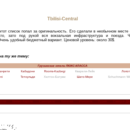
Tbilisi-Central
этот список попал за оригинальность. Его сделали в необычном месте 
то, зато под рукой вся вокзальная инфраструктура и поезда. Ч
Очень удобный бюджетный вариант. Ценовой уровень: около 30$.
на ту же тему:
Грузинские отели ЛЮКС-КЛАССА
ачрети
Кабадони
Rooms-Kazbegi
Кварели-Лейк
Лопо
ni
Тетнульди
Хилтон-Батуми
Шато-Мере
Schuchmann Wi
ртли
Квемо-Картли
Самегрело
Кахетия
Имерети
Гурия
Самцхе-Дж