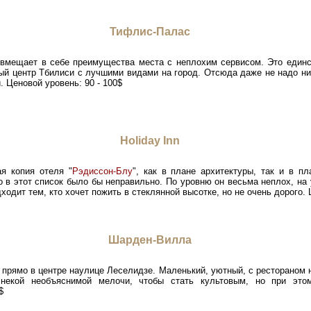
Тифлис-Палас
овмещает в себе преимущества места с неплохим сервисом. Это единс
ый центр Тбилиси с лучшими видами на город. Отсюда даже не надо ник
. Ценовой уровень: 90 - 100$
Holiday Inn
ая копия отеля "
Рэдиссон-Блу
", как в плане архитектуры, так и в п
о в этот список было бы неправильно. По уровню он весьма неплох, на 
ходит тем, кто хочет пожить в стеклянной высотке, но не очень дорого.
Шарден-Вилла
 прямо в центре наулице Леселидзе. Маленький, уютный, с рестораном 
 некой необъяснимой мелочи, чтобы стать культовым, но при эт
$