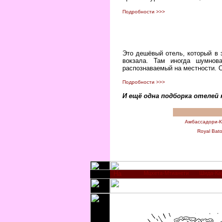
Подробности >>>
Это дешёвый отель, который в 
вокзала. Там иногда шумнова
распознаваемый на местности. 
Подробности >>>
И ещё одна подборка отелей 
Амбассадори-К
Royal Bato
Мцхета-Мтианети
Шида-Ка