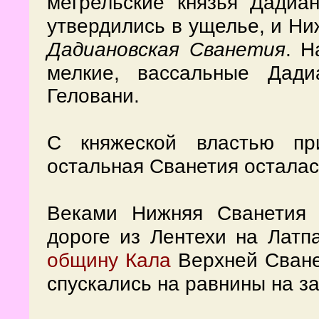
мегрельские князья Дадиа
утвердились в ущелье, и Ни
Дадиановская Сванетия
. Н
мелкие, вассальные Дади
Геловани.
С княжеской властью пр
остальная Сванетия осталас
Веками Нижняя Сванетия
дороге из Лентехи на Латп
общину Кала
Верхней Сване
спускались на равнины на за