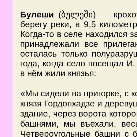
Булеши
(ბულეში) — крохот
берегу реки, в 9,5 километ
Когда-то в селе находился з
принадлежали все прилега
осталась только полуразр
года, когда село посещал И.
в нём жили князья:
«Мы сидели на пригорке, с к
князя Гордопхадзе и дереву
здание, через ворота котор
башнями, мы въехали, вес
Четвероугольные башни с 