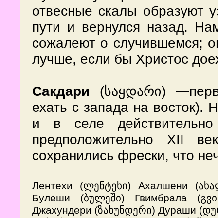
отвесные скалы образуют уз
пути и вернулся назад. На
сожалеют о случившемся; он
лучше, если бы Христос дое
—перв
Сакдари
(საყდარი)
ехать с запада на восток). 
и в селе действительно
предположительно XII ве
сохранились фрески, что неч
Лентехи (ლენტეხი) Ахалшени (ახა
Булеши (ბულეში) Гвимбрала (გვ
Джахундери (ზახუნდერი) Дураши (დურ