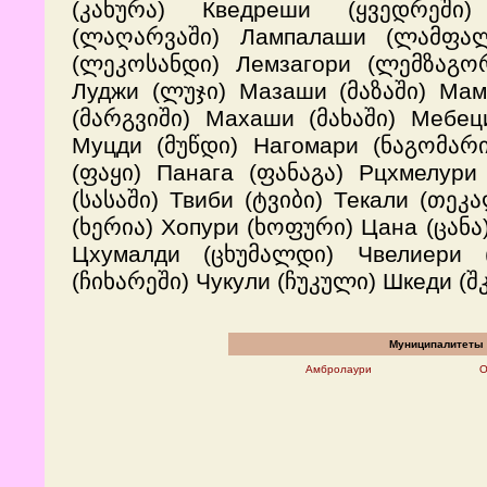
(კახურა) Кведреши (ყვედრეში
(ლაღარვაში) Лампалаши (ლამფალ
(ლეკოსანდი) Лемзагори (ლემზაგო
Луджи (ლუჯი) Мазаши (მაზაში) Мам
(მარგვიში) Махаши (მახაში) Мебец
Муцди (მუწდი) Нагомари (ნაგომარი
(ფაყი) Панага (ფანაგა) Рцхмелур
(სასაში) Твиби (ტვიბი) Текали (თე
(ხერია) Хопури (ხოფური) Цана (ცანა
Цхумалди (ცხუმალდი) Чвелиери 
(ჩიხარეში) Чукули (ჩუკული) Шкеди (
Муниципалитеты
Амбролаури
О