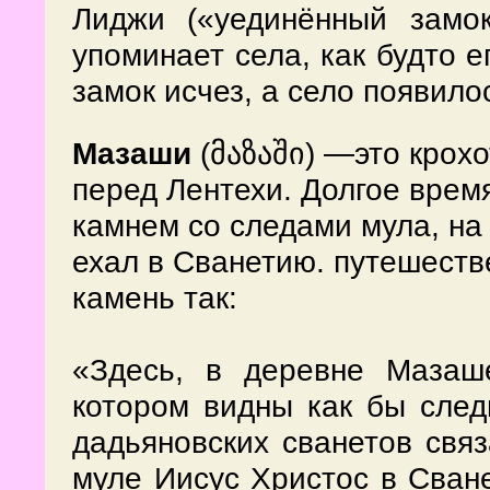
Лиджи («уединённый замо
упоминает села, как будто е
замок исчез, а село появило
—это крохо
Мазаши
(მაზაში)
перед Лентехи. Долгое врем
камнем со следами мула, на 
ехал в Сванетию. путешеств
камень так:
«Здесь, в деревне Мазаш
котором видны как бы след
дадьяновских сванетов свя
муле Иисус Христос в Сване