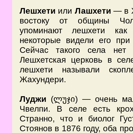
Лешхети
или
Лашхети
— в X
востоку от общины Чолу
упоминают лешхети как 
некоторые видели его при 
Сейчас такого села нет
Лешхетская церковь в сел
лешхети называли скопл
Жахундери.
— очень мал
Луджи
(ლუჯი)
Чвелпи. В селе есть кро
Странно, что и биолог Гус
Стоянов в 1876 году, оба пр