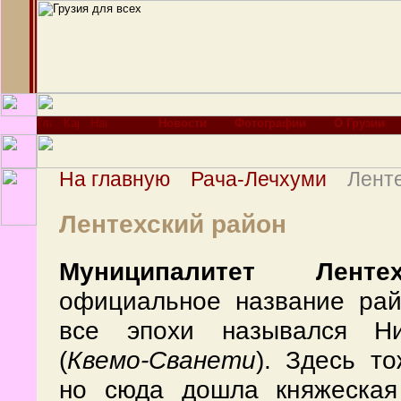
Новости
Фотографии
О Грузии
На главную
Рача-Лечхуми
Лент
Лентехский район
Муниципалитет Ленте
официальное название рай
все эпохи назывался Н
(
Квемо-Сванети
). Здесь т
но сюда дошла княжеская