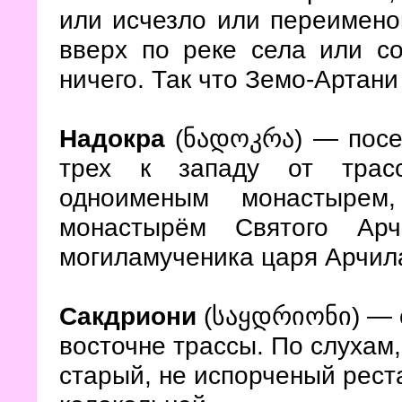
или исчезло или переимено
вверх по реке села или с
ничего. Так что Земо-Артани
Надокра
(ნადოკრა) — посел
трех к западу от трасс
одноименым монастырем
монастырём Святого Арч
могиламученика царя Арчил
Сакдриони
(საყდრიონი) — с
восточне трассы. По слухам,
старый, не испорченый рест