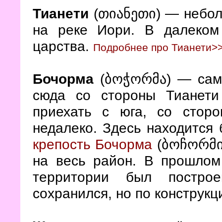
Тианети
(თიანეთი) — небол
на реке Иори. В далеком
царства.
Подробнее про Тианети>
Бочорма
(ბოჭორმა) — самы
сюда со стороны Тианети
приехать с юга, со стор
недалеко. Здесь находится
крепость Бочорма
(ბოჩორმის
на весь район. В прошлом
территории был постр
сохранился, но по конструкц