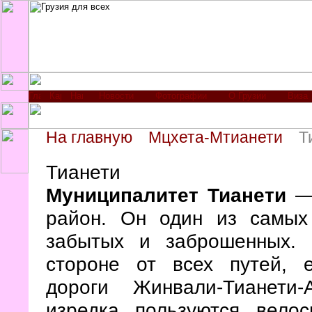
Новости
Фотографии
О Грузии
Виза
На главную
Мцхета-Мтианети
Т
Тианети
Муниципалитет Тианети
— 
район. Он один из самых
забытых и заброшенных. 
стороне от всех путей, 
дороги Жинвали-Тианети-
изредка пользуются велос