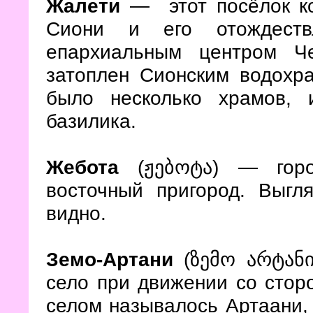
Жалети
— этот посёлок ко
Сиони и его отождест
епархиальным центром Ч
затоплен Сионским водохр
было несколько храмов, 
базилика.
Жебота
(ჟებოტა) — город
восточный пригород. Выгл
видно.
Земо-Артани
(ზემო არტანი
село при движении со сто
селом называлось Артаани, 