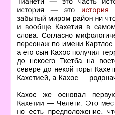
Тианети — это часть исто
история — это
история 
забытый миром район ни что
и вообще Кахетия в самом
слова. Согласно мифологиче
персонаж по имени Картлос 
а его сын Кахос получил тер
до некоего Ткетба на вост
севере до некой горы Кахет
Кахетией, а Кахос — родона
Кахос же основал первую
Кахетии — Челети. Это мес
но есть предположение, ч