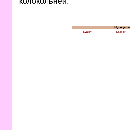
колокольней.
Муниципа
Душети
Казбеги