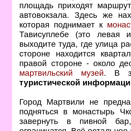
площадь приходят маршрут
автовокзала. Здесь же нах
которая поднимает к
монас
Тависуплебе (это левая 
выходите туда, где улица р
стороне находится кварта
правой стороне - около де
мартвильский музей
. В з
туристической информаци
Город Мартвили не предна
подняться в монастырь Чк
завернуть в пивной бар
ограничатся. Всё остальное 