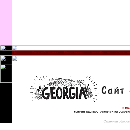
Мцхета-Мтианети
Шида-Картли
Квемо-Картли
Самегре
© tra
контент распространяется на условиях
Страница сформи