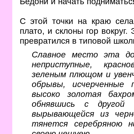
Бедони и начать подниматься
С этой точки на краю села
плато, и склоны гор вокруг.
превратился в типовой школ
Славное место эта до
неприступные, красн
зеленым плющом и увен
обрывы, исчерченные 
высоко золотая бахро
обнявшись с другой 
вырывающейся из черн
тянется серебряною н
своею чешуею.