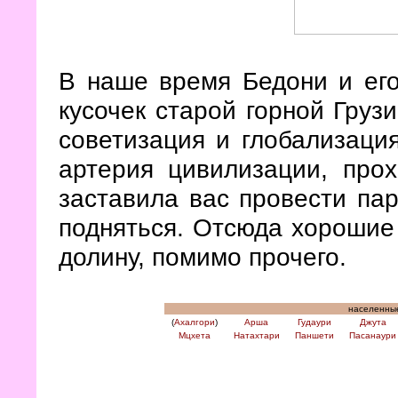
В наше время Бедони и его
кусочек старой горной Груз
советизация и глобализаци
артерия цивилизации, про
заставила вас провести пар
подняться. Отсюда хорошие
долину, помимо прочего.
населенные
(
Ахалгори
)
Арша
Гудаури
Джута
Мцхета
Натахтари
Паншети
Пасанаури