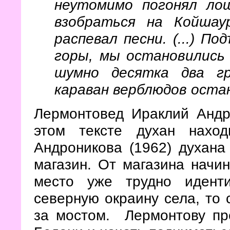
неутомимо погонял ло
взобраться на Койшау
распевал песни. (...)
Под
горы, мы остановились 
шумно десятка два гр
караван верблюдов оста
Лермонтовед Ираклий Андр
этом тексте духан нахо
Андроникова (1962) духана
магазин. От магазина начин
место уже трудно идент
северную окраину села, то 
за мостом. Лермонтову пре