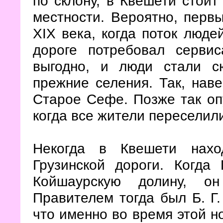
по склону, в Квешети стоит
местности. Вероятно, перв
XIX века, когда поток люде
дороге потребовал серви
выгодно, и люди стали с
прежние селения. Так, нав
Старое Сефе. Позже так оп
когда все жители переселили
Некогда в Квешети нахо
Грузинской дороги. Когда
Койшаурскую долину, о
Правителем тогда был Б. Г.
что именно во время этой н