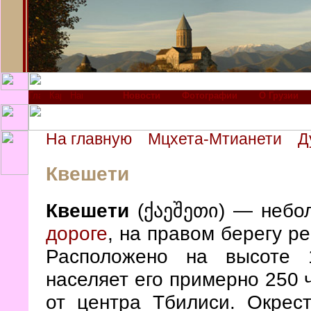
Новости
Фотографии
О Грузии
На главную
Мцхета-Мтианети
Д
Квешети
Квешети
(ქაეშეთი) — небо
дороге
, на правом берегу р
Расположено на высоте 
населяет его примерно 250 
от центра Тбилиси. Окрес